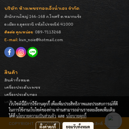
บริษัท ห้างเพชรทองเอ็งน่ำเฮง จำกัด
สำนักงานใหญ่ 166-168 ถ.โพศรี ต.หมากแข้ง
อ.เมือง จ.อุดรธานี รหัสไปรษณีย์ 41000
ติดต่อ คุณหน่อย
089-7113268
E-mail:
kun_noie@hotmail.com
สินค้า
สินค้าทั้งหมด
เครื่องประดับเพชร
เครื่องประดับทอง
เครื่องประดับอื่นๆ
เว็บไซต์นี้มีการใช้งานคุกกี้ เพื่อเพิ่มประสิทธิภาพและประสบการณ์ที่ดี
ในการใช้งานเว็บไซต์ของท่าน ท่านสามารถอ่านรายละเอียดเพิ่มเติม
ได้ที่
นโยบายความเป็นส่วนตัว
และ
นโยบายคุกกี้
COPYRIGHT - ENGNAMHENG | รูปภาพมีลิขสิทธิ์ ห้ามมิให้
ตั้งค่าคุกกี้
ยอมรับทั้งหมด