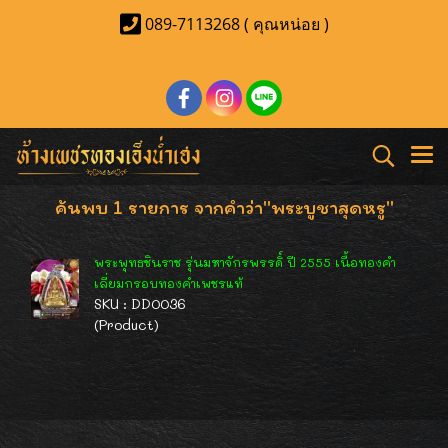
089-7113268 ( คุณหน่อย )
ค้นพบ 1 รายการ จากคำว่า"พระบูชาสุดหรู"
พระพุทธชินราช รุ่นมหาจักรพรรดิ์ ปี 2555 เนื้อทองคำ
เลี่ยมกรอบทองคำเพชรแท้
SKU : DD0036
(Product)