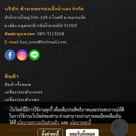
บริษัท ห้างเพชรทองเอ็งน่ำเฮง จำกัด
สำนักงานใหญ่ 166-168 ถ.โพศรี ต.หมากแข้ง
อ.เมือง จ.อุดรธานี รหัสไปรษณีย์ 41000
ติดต่อ คุณหน่อย
089-7113268
E-mail:
kun_noie@hotmail.com
สินค้า
สินค้าทั้งหมด
เครื่องประดับเพชร
เครื่องประดับทอง
เครื่องประดับอื่นๆ
เว็บไซต์นี้มีการใช้งานคุกกี้ เพื่อเพิ่มประสิทธิภาพและประสบการณ์ที่ดี
ในการใช้งานเว็บไซต์ของท่าน ท่านสามารถอ่านรายละเอียดเพิ่มเติม
ได้ที่
นโยบายความเป็นส่วนตัว
และ
นโยบายคุกกี้
COPYRIGHT - ENGNAMHENG | รูปภาพมีลิขสิทธิ์ ห้ามมิให้
ตั้งค่าคุกกี้
ยอมรับทั้งหมด