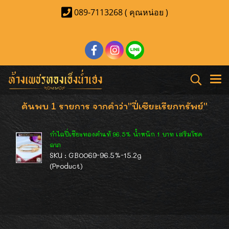
089-7113268 ( คุณหน่อย )
ค้นพบ 1 รายการ จากคำว่า"ปี่เซียะเรียกทรัพย์"
กำไลปี่เซียะทองคำแท้ 96.5% น้ำหนัก 1 บาท เสริมโชค
ลาภ
SKU : GB0069-96.5%-15.2g
(Product)