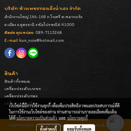
บริษัท ห้างเพชรทองเอ็งน่ำเฮง จำกัด
สำนักงานใหญ่ 166-168 ถ.โพศรี ต.หมากแข้ง
อ.เมือง จ.อุดรธานี รหัสไปรษณีย์ 41000
ติดต่อ คุณหน่อย
089-7113268
E-mail:
kun_noie@hotmail.com
สินค้า
สินค้าทั้งหมด
เครื่องประดับเพชร
เครื่องประดับทอง
เครื่องประดับอื่นๆ
เว็บไซต์นี้มีการใช้งานคุกกี้ เพื่อเพิ่มประสิทธิภาพและประสบการณ์ที่ดี
ในการใช้งานเว็บไซต์ของท่าน ท่านสามารถอ่านรายละเอียดเพิ่มเติม
ได้ที่
นโยบายความเป็นส่วนตัว
และ
นโยบายคุกกี้
COPYRIGHT - ENGNAMHENG | รูปภาพมีลิขสิทธิ์ ห้ามมิให้
ตั้งค่าคุกกี้
ยอมรับทั้งหมด