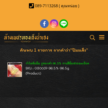
089-7113268 ( คุณหน่อย )
ค้นพบ 1 รายการ จากคำว่า"ปีมะเส็ง"
กำไลข้อมือ งูทองคำ 96.5% งานฝีมือสวยละเอียด
SKU : GB0037-96.5%-96.5g
(Product)