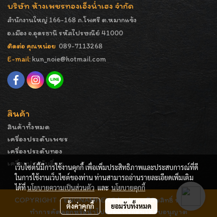
บริษัท ห้างเพชรทองเอ็งน่ำเฮง จำกัด
สำนักงานใหญ่ 166-168 ถ.โพศรี ต.หมากแข้ง
อ.เมือง จ.อุดรธานี รหัสไปรษณีย์ 41000
ติดต่อ คุณหน่อย
089-7113268
E-mail:
kun_noie@hotmail.com
สินค้า
สินค้าทั้งหมด
เครื่องประดับเพชร
เครื่องประดับทอง
เครื่องประดับอื่นๆ
เว็บไซต์นี้มีการใช้งานคุกกี้ เพื่อเพิ่มประสิทธิภาพและประสบการณ์ที่ดี
ในการใช้งานเว็บไซต์ของท่าน ท่านสามารถอ่านรายละเอียดเพิ่มเติม
ได้ที่
นโยบายความเป็นส่วนตัว
และ
นโยบายคุกกี้
COPYRIGHT - ENGNAMHENG | รูปภาพมีลิขสิทธิ์ ห้ามมิให้
ตั้งค่าคุกกี้
ยอมรับทั้งหมด
ทำการคัดลอกหรือนำไปเผยแพร่ก่อนได้รับอนุญาต