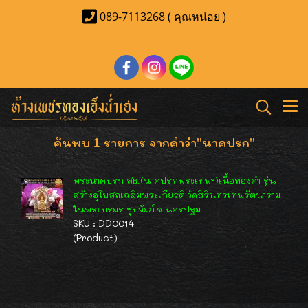
089-7113268 ( คุณหน่อย )
ค้นพบ 1 รายการ จากคำว่า"นาคปรก"
พระนาคปรก สธ.(นาคปรกพระเทพฯ)เนื้อทองคำ รุ่น
สร้างอุโบสถเฉลิมพระเกียรติ วัดสิรินทรเทพรัตนาราม
ในพระบรมราชูปถัมภ์ จ.นครปฐม
SKU : DD0014
(Product)