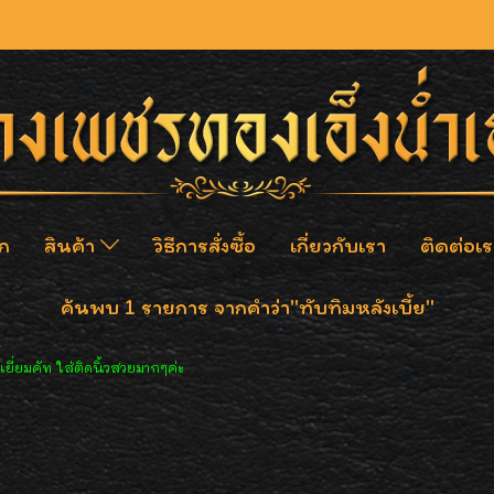
ก
สินค้า
วิธีการสั่งซื้อ
เกี่ยวกับเรา
ติดต่อเร
ค้นพบ 1 รายการ จากคำว่า"ทับทิมหลังเบี้ย"
ี่ยมคัท ใส่ติดนิ้วสวยมากๆค่ะ