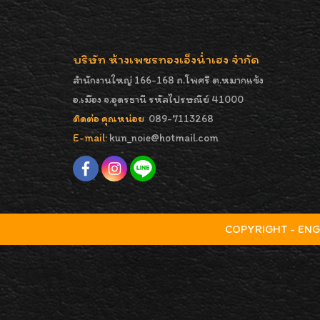
บริษัท ห้างเพชรทองเอ็งน่ำเฮง จำกัด
สำนักงานใหญ่ 166-168 ถ.โพศรี ต.หมากแข้ง
อ.เมือง จ.อุดรธานี รหัสไปรษณีย์ 41000
ติดต่อ คุณหน่อย
089-7113268
E-mail:
kun_noie@hotmail.com
COPYRIGHT - ENGNA