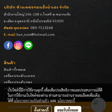
บริษัท ห้างเพชรทองเอ็งน่ำเฮง จำกัด
สำนักงานใหญ่ 166-168 ถ.โพศรี ต.หมากแข้ง
อ.เมือง จ.อุดรธานี รหัสไปรษณีย์ 41000
ติดต่อ คุณหน่อย
089-7113268
E-mail:
kun_noie@hotmail.com
สินค้า
สินค้าทั้งหมด
เครื่องประดับเพชร
เครื่องประดับทอง
เครื่องประดับอื่นๆ
เว็บไซต์นี้มีการใช้งานคุกกี้ เพื่อเพิ่มประสิทธิภาพและประสบการณ์ที่ดี
ในการใช้งานเว็บไซต์ของท่าน ท่านสามารถอ่านรายละเอียดเพิ่มเติม
ได้ที่
นโยบายความเป็นส่วนตัว
และ
นโยบายคุกกี้
COPYRIGHT - ENGNAMHENG | รูปภาพมีลิขสิทธิ์ ห้ามมิให้
ตั้งค่าคุกกี้
ยอมรับทั้งหมด