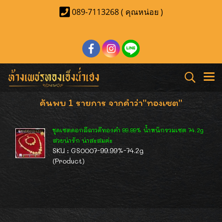
089-7113268 ( คุณหน่อย )
ค้นพบ 1 รายการ จากคำว่า"ทองเซต"
ชุดเซตดอกลีลาวดีทองคำ 99.99% น้ำหนักรวมเซต 74.2g
สวยน่ารัก น่าสะสมค่ะ
SKU : GS0007-99.99%-74.2g
(Product)