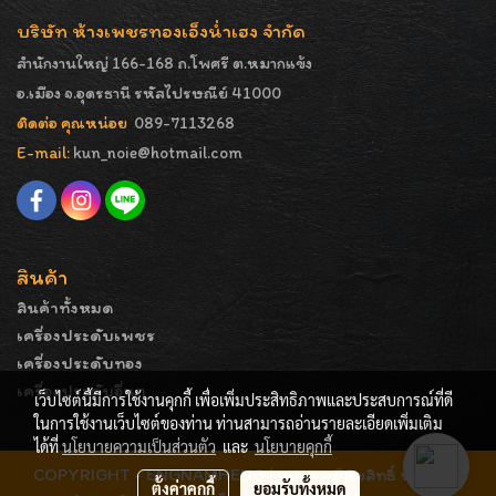
บริษัท ห้างเพชรทองเอ็งน่ำเฮง จำกัด
สำนักงานใหญ่ 166-168 ถ.โพศรี ต.หมากแข้ง
อ.เมือง จ.อุดรธานี รหัสไปรษณีย์ 41000
ติดต่อ คุณหน่อย
089-7113268
E-mail:
kun_noie@hotmail.com
สินค้า
สินค้าทั้งหมด
เครื่องประดับเพชร
เครื่องประดับทอง
เครื่องประดับอื่นๆ
เว็บไซต์นี้มีการใช้งานคุกกี้ เพื่อเพิ่มประสิทธิภาพและประสบการณ์ที่ดี
ในการใช้งานเว็บไซต์ของท่าน ท่านสามารถอ่านรายละเอียดเพิ่มเติม
ได้ที่
นโยบายความเป็นส่วนตัว
และ
นโยบายคุกกี้
COPYRIGHT - ENGNAMHENG | รูปภาพมีลิขสิทธิ์ ห้ามมิให้
ตั้งค่าคุกกี้
ยอมรับทั้งหมด