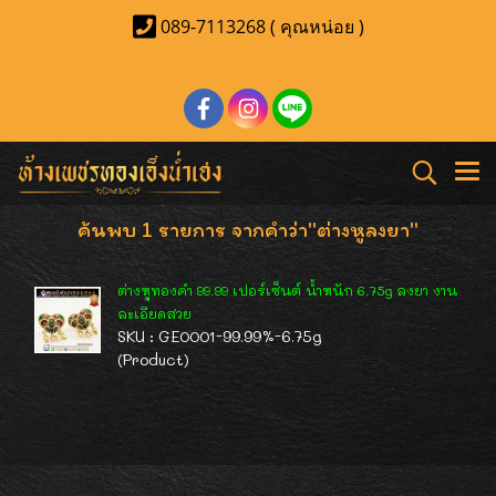
089-7113268 ( คุณหน่อย )
ค้นพบ 1 รายการ จากคำว่า"ต่างหูลงยา"
ต่างหูทองคำ 99.99 เปอร์เซ็นต์ น้ำหนัก 6.75g ลงยา งาน
ละเอียดสวย
SKU : GE0001-99.99%-6.75g
(Product)