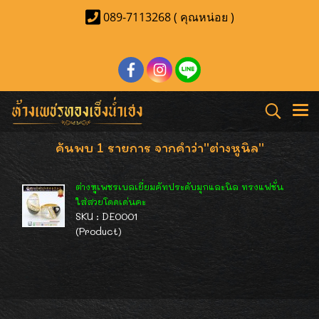
089-7113268 ( คุณหน่อย )
ค้นพบ 1 รายการ จากคำว่า"ต่างหูนิล"
ต่างหูเพชรเบลเยี่ยมคัทประดับมุกและนิล ทรงแฟชั่น
ใส่สวยโดดเด่นคะ
SKU : DE0001
(Product)