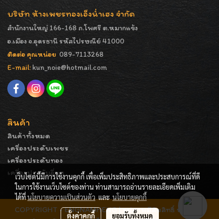
บริษัท ห้างเพชรทองเอ็งน่ำเฮง จำกัด
สำนักงานใหญ่ 166-168 ถ.โพศรี ต.หมากแข้ง
อ.เมือง จ.อุดรธานี รหัสไปรษณีย์ 41000
ติดต่อ คุณหน่อย
089-7113268
E-mail:
kun_noie@hotmail.com
สินค้า
สินค้าทั้งหมด
เครื่องประดับเพชร
เครื่องประดับทอง
เครื่องประดับอื่นๆ
เว็บไซต์นี้มีการใช้งานคุกกี้ เพื่อเพิ่มประสิทธิภาพและประสบการณ์ที่ดี
ในการใช้งานเว็บไซต์ของท่าน ท่านสามารถอ่านรายละเอียดเพิ่มเติม
ได้ที่
นโยบายความเป็นส่วนตัว
และ
นโยบายคุกกี้
COPYRIGHT - ENGNAMHENG | รูปภาพมีลิขสิทธิ์ ห้ามมิให้
ตั้งค่าคุกกี้
ยอมรับทั้งหมด