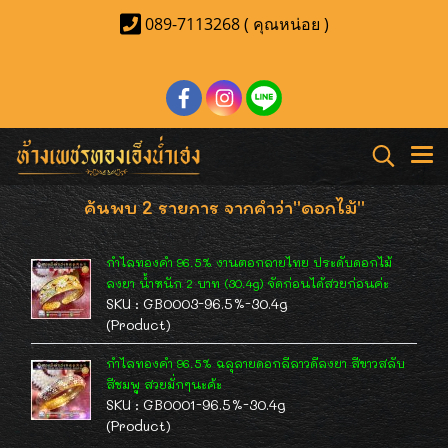
089-7113268 ( คุณหน่อย )
ค้นพบ 2 รายการ จากคำว่า"ดอกไม้"
กำไลทองคำ 96.5% งานตอกลายไทย ประดับดอกไม้
ลงยา น้ำหนัก 2 บาท (30.4g) จัดก่อนได้สวยก่อนค่ะ
SKU : GB0003-96.5%-30.4g
(Product)
กำไลทองคำ 96.5% ฉลุลายดอกลีลาวดีลงยา สีขาวสลับ
สีชมพู สวยมั่กๆนะค้ะ
SKU : GB0001-96.5%-30.4g
(Product)