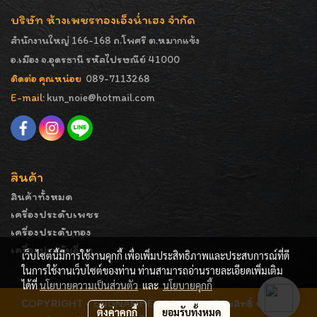
บริษัท ห้างเพชรทองเอ็งน่ำเฮง จำกัด
สำนักงานใหญ่ 166-168 ถ.โพศรี ต.หมากแข้ง
อ.เมือง จ.อุดรธานี รหัสไปรษณีย์ 41000
ติดต่อ คุณหน่อย
089-7113268
E-mail:
kun_noie@hotmail.com
สินค้า
สินค้าทั้งหมด
เครื่องประดับเพชร
เครื่องประดับทอง
เครื่องประดับอื่นๆ
เว็บไซต์นี้มีการใช้งานคุกกี้ เพื่อเพิ่มประสิทธิภาพและประสบการณ์ที่ดี
ในการใช้งานเว็บไซต์ของท่าน ท่านสามารถอ่านรายละเอียดเพิ่มเติม
ได้ที่
นโยบายความเป็นส่วนตัว
และ
นโยบายคุกกี้
COPYRIGHT - ENGNAMHENG | รูปภาพมีลิขสิทธิ์ ห้ามมิให้
ตั้งค่าคุกกี้
ยอมรับทั้งหมด