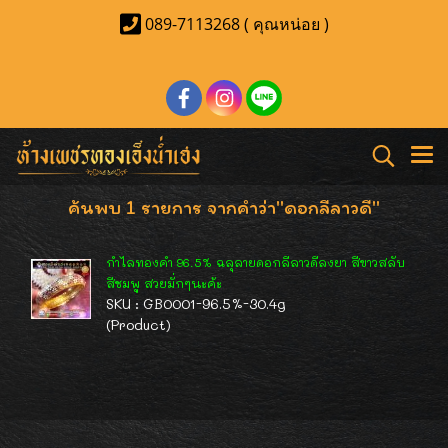
089-7113268 ( คุณหน่อย )
ค้นพบ 1 รายการ จากคำว่า"ดอกลีลาวดี"
กำไลทองคำ 96.5% ฉลุลายดอกลีลาวดีลงยา สีขาวสลับ
สีชมพู สวยมั่กๆนะค้ะ
SKU : GB0001-96.5%-30.4g
(Product)