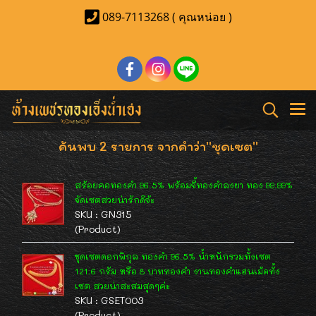
089-7113268 ( คุณหน่อย )
ค้นพบ 2 รายการ จากคำว่า"ชุดเซต"
สร้อยคอทองคำ 96.5% พร้อมจี้ทองคำลงยา ทอง 99.99%
จัดเซตสวยน่ารักดีจ้ะ
SKU : GN315
(Product)
ชุดเซตดอกพิกุล ทองคำ 96.5% น้ำหนักรวมทั้งเซต
121.6 กรัม หรือ 8 บาททองคำ งานทองคำแฮนเม้ดทั้ง
เซต สวยน่าสะสมสุดๆค่ะ
SKU : GSET003
(Product)