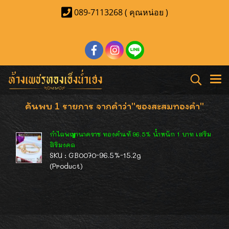
089-7113268 ( คุณหน่อย )
ค้นพบ 1 รายการ จากคำว่า"ของสะสมทองคำ"
กำไลพญานาคราช ทองคำแท้ 96.5% น้ำหนัก 1 บาท เสริม
สิริมงคล
SKU : GB0070-96.5%-15.2g
(Product)