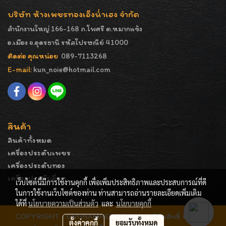
บริษัท ห้างเพชรทองเอ็งน่ำเฮง จำกัด
สำนักงานใหญ่ 166-168 ถ.โพศรี ต.หมากแข้ง
อ.เมือง จ.อุดรธานี รหัสไปรษณีย์ 41000
ติดต่อ คุณหน่อย
089-7113268
E-mail:
kun_noie@hotmail.com
สินค้า
สินค้าทั้งหมด
เครื่องประดับเพชร
เครื่องประดับทอง
เครื่องประดับอื่นๆ
เว็บไซต์นี้มีการใช้งานคุกกี้ เพื่อเพิ่มประสิทธิภาพและประสบการณ์ที่ดี
ในการใช้งานเว็บไซต์ของท่าน ท่านสามารถอ่านรายละเอียดเพิ่มเติม
ได้ที่
นโยบายความเป็นส่วนตัว
และ
นโยบายคุกกี้
COPYRIGHT - ENGNAMHENG | รูปภาพมีลิขสิทธิ์ ห้ามมิให้
ตั้งค่าคุกกี้
ยอมรับทั้งหมด