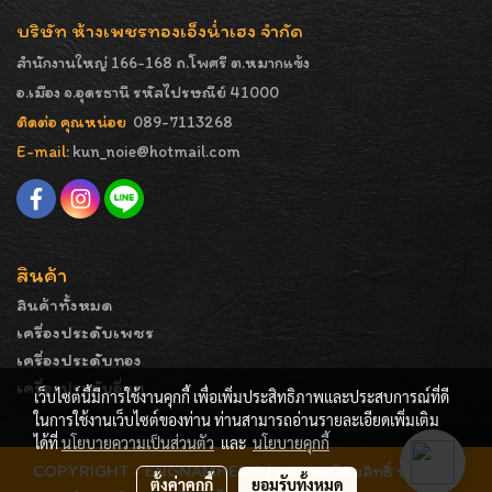
บริษัท ห้างเพชรทองเอ็งน่ำเฮง จำกัด
สำนักงานใหญ่ 166-168 ถ.โพศรี ต.หมากแข้ง
อ.เมือง จ.อุดรธานี รหัสไปรษณีย์ 41000
ติดต่อ คุณหน่อย
089-7113268
E-mail:
kun_noie@hotmail.com
สินค้า
สินค้าทั้งหมด
เครื่องประดับเพชร
เครื่องประดับทอง
เครื่องประดับอื่นๆ
เว็บไซต์นี้มีการใช้งานคุกกี้ เพื่อเพิ่มประสิทธิภาพและประสบการณ์ที่ดี
ในการใช้งานเว็บไซต์ของท่าน ท่านสามารถอ่านรายละเอียดเพิ่มเติม
ได้ที่
นโยบายความเป็นส่วนตัว
และ
นโยบายคุกกี้
COPYRIGHT - ENGNAMHENG | รูปภาพมีลิขสิทธิ์ ห้ามมิให้
ตั้งค่าคุกกี้
ยอมรับทั้งหมด