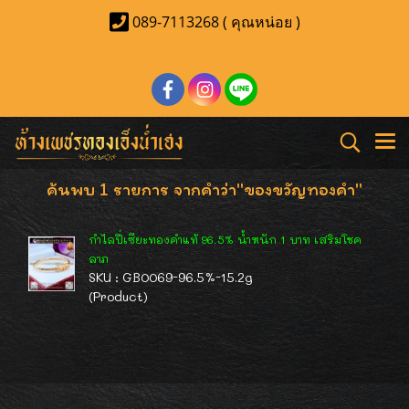
089-7113268 ( คุณหน่อย )
ค้นพบ 1 รายการ จากคำว่า"ของขวัญทองคำ"
กำไลปี่เซียะทองคำแท้ 96.5% น้ำหนัก 1 บาท เสริมโชค
ลาภ
SKU : GB0069-96.5%-15.2g
(Product)