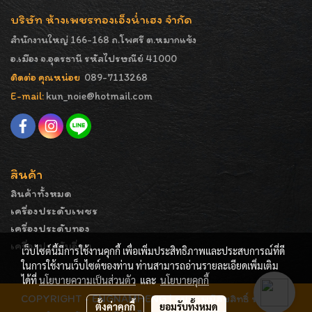
บริษัท ห้างเพชรทองเอ็งน่ำเฮง จำกัด
สำนักงานใหญ่ 166-168 ถ.โพศรี ต.หมากแข้ง
อ.เมือง จ.อุดรธานี รหัสไปรษณีย์ 41000
ติดต่อ คุณหน่อย
089-7113268
E-mail:
kun_noie@hotmail.com
สินค้า
สินค้าทั้งหมด
เครื่องประดับเพชร
เครื่องประดับทอง
เครื่องประดับอื่นๆ
เว็บไซต์นี้มีการใช้งานคุกกี้ เพื่อเพิ่มประสิทธิภาพและประสบการณ์ที่ดี
ในการใช้งานเว็บไซต์ของท่าน ท่านสามารถอ่านรายละเอียดเพิ่มเติม
ได้ที่
นโยบายความเป็นส่วนตัว
และ
นโยบายคุกกี้
COPYRIGHT - ENGNAMHENG | รูปภาพมีลิขสิทธิ์ ห้ามมิให้
ตั้งค่าคุกกี้
ยอมรับทั้งหมด