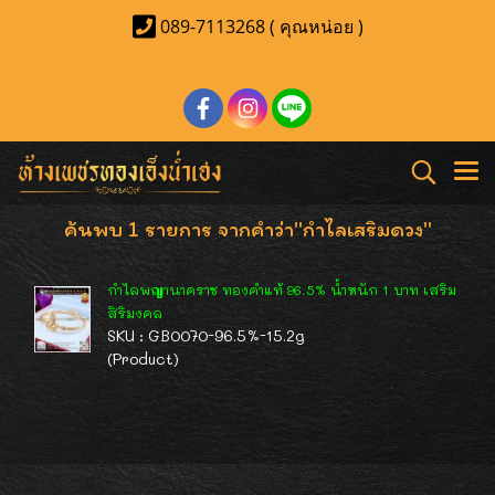
089-7113268 ( คุณหน่อย )
ค้นพบ 1 รายการ จากคำว่า"กำไลเสริมดวง"
กำไลพญานาคราช ทองคำแท้ 96.5% น้ำหนัก 1 บาท เสริม
สิริมงคล
SKU : GB0070-96.5%-15.2g
(Product)