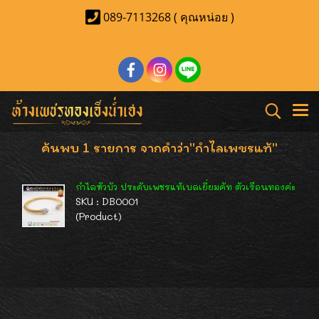
089-7113268 ( คุณหน่อย )
ค้นพบ 1 รายการ จากคำว่า"กำไลเพชรแท้"
กำไลหัวบัว ประดับเพชรแท้เบลเยี่ยมคัท ตัวเรือนทองค่ะ
SKU : DB0001
(Product)