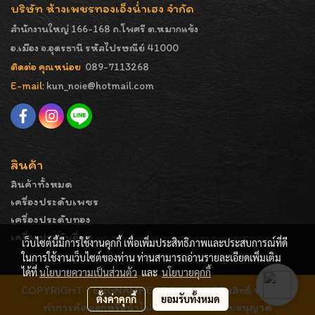
บริษัท ห้างเพชรทองเอ็งน่ำเฮง จำกัด
สำนักงานใหญ่ 166-168 ถ.โพศรี ต.หมากแข้ง
อ.เมือง จ.อุดรธานี รหัสไปรษณีย์ 41000
ติดต่อ คุณหน่อย
089-7113268
E-mail:
kun_noie@hotmail.com
สินค้า
สินค้าทั้งหมด
เครื่องประดับเพชร
เครื่องประดับทอง
เครื่องประดับอื่นๆ
เว็บไซต์นี้มีการใช้งานคุกกี้ เพื่อเพิ่มประสิทธิภาพและประสบการณ์ที่ดี
ในการใช้งานเว็บไซต์ของท่าน ท่านสามารถอ่านรายละเอียดเพิ่มเติม
ได้ที่
นโยบายความเป็นส่วนตัว
และ
นโยบายคุกกี้
COPYRIGHT - ENGNAMHENG | รูปภาพมีลิขสิทธิ์ ห้ามมิให้
ตั้งค่าคุกกี้
ยอมรับทั้งหมด
ทำการคัดลอกหรือนำไปเผยแพร่ก่อนได้รับอนุญาต