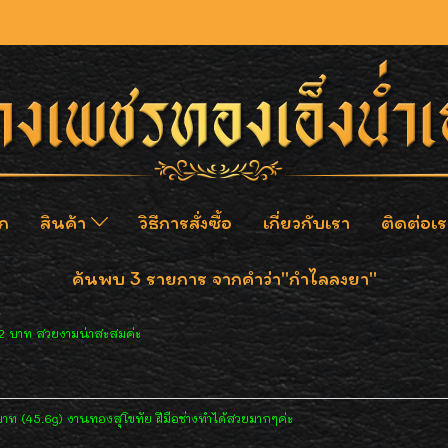
ก
สินค้า
วิธีการสั่งซื้อ
เกี่ยวกับเรา
ติดต่อเร
ค้นพบ 3 รายการ จากคำว่า"กำไลลงยา"
2 บาท สวยงามน่าสะสมค่ะ
าท (45.6g) งานทองสุโขทัย ฝีมือช่างทำได้สวยมากๆค่ะ