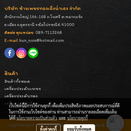
บริษัท ห้างเพชรทองเอ็งน่ำเฮง จำกัด
สำนักงานใหญ่ 166-168 ถ.โพศรี ต.หมากแข้ง
อ.เมือง จ.อุดรธานี รหัสไปรษณีย์ 41000
ติดต่อ คุณหน่อย
089-7113268
E-mail:
kun_noie@hotmail.com
สินค้า
สินค้าทั้งหมด
เครื่องประดับเพชร
เครื่องประดับทอง
เครื่องประดับอื่นๆ
เว็บไซต์นี้มีการใช้งานคุกกี้ เพื่อเพิ่มประสิทธิภาพและประสบการณ์ที่ดี
ในการใช้งานเว็บไซต์ของท่าน ท่านสามารถอ่านรายละเอียดเพิ่มเติม
ได้ที่
นโยบายความเป็นส่วนตัว
และ
นโยบายคุกกี้
COPYRIGHT - ENGNAMHENG | รูปภาพมีลิขสิทธิ์ ห้ามมิให้
ตั้งค่าคุกกี้
ยอมรับทั้งหมด