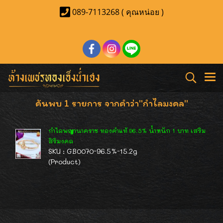
089-7113268 ( คุณหน่อย )
ค้นพบ 1 รายการ จากคำว่า"กำไลมงคล"
กำไลพญานาคราช ทองคำแท้ 96.5% น้ำหนัก 1 บาท เสริม
สิริมงคล
SKU : GB0070-96.5%-15.2g
(Product)