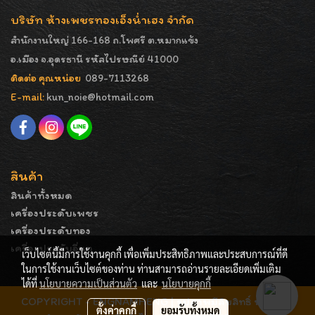
บริษัท ห้างเพชรทองเอ็งน่ำเฮง จำกัด
สำนักงานใหญ่ 166-168 ถ.โพศรี ต.หมากแข้ง
อ.เมือง จ.อุดรธานี รหัสไปรษณีย์ 41000
ติดต่อ คุณหน่อย
089-7113268
E-mail:
kun_noie@hotmail.com
สินค้า
สินค้าทั้งหมด
เครื่องประดับเพชร
เครื่องประดับทอง
เครื่องประดับอื่นๆ
เว็บไซต์นี้มีการใช้งานคุกกี้ เพื่อเพิ่มประสิทธิภาพและประสบการณ์ที่ดี
ในการใช้งานเว็บไซต์ของท่าน ท่านสามารถอ่านรายละเอียดเพิ่มเติม
ได้ที่
นโยบายความเป็นส่วนตัว
และ
นโยบายคุกกี้
COPYRIGHT - ENGNAMHENG | รูปภาพมีลิขสิทธิ์ ห้ามมิให้
ตั้งค่าคุกกี้
ยอมรับทั้งหมด