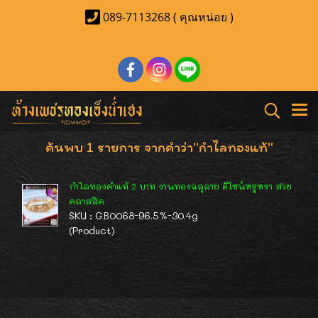
089-7113268 ( คุณหน่อย )
ค้นพบ 1 รายการ จากคำว่า"กำไลทองแท้"
กำไลทองคำแท้ 2 บาท งานทองฉลุลาย ดีไซน์หรูหรา สวย
คลาสสิค
SKU : GB0068-96.5%-30.4g
(Product)