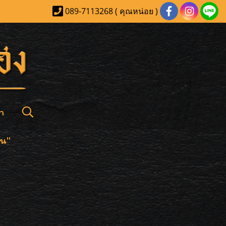
089-7113268 ( คุณหน่อย )
า
ัน"