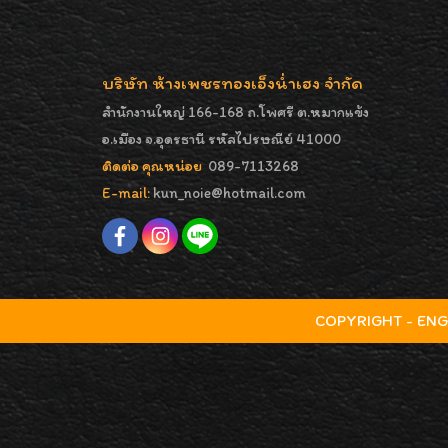
บริษัท ห้างเพชรทองเอ็งน่ำเฮง จำกัด
สำนักงานใหญ่ 166-168 ถ.โพศรี ต.หมากแข้ง
อ.เมือง จ.อุดรธานี รหัสไปรษณีย์ 41000
ติดต่อ คุณหน่อย
089-7113268
E-mail:
kun_noie@hotmail.com
COPYRIGHT - ENGNA