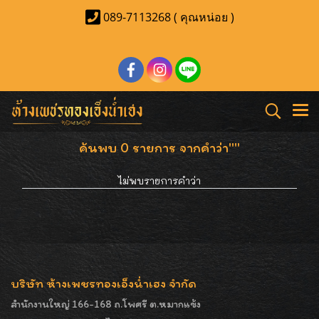
089-7113268 ( คุณหน่อย )
ค้นพบ 0 รายการ จากคำว่า""
ไม่พบรายการคำว่า
บริษัท ห้างเพชรทองเอ็งน่ำเฮง จำกัด
สำนักงานใหญ่ 166-168 ถ.โพศรี ต.หมากแข้ง