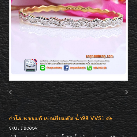
กำไลเพชรแท้ เบลเยี่ยมคัต น้ำ98 VVS1 ค่ะ
SKU : DB0004