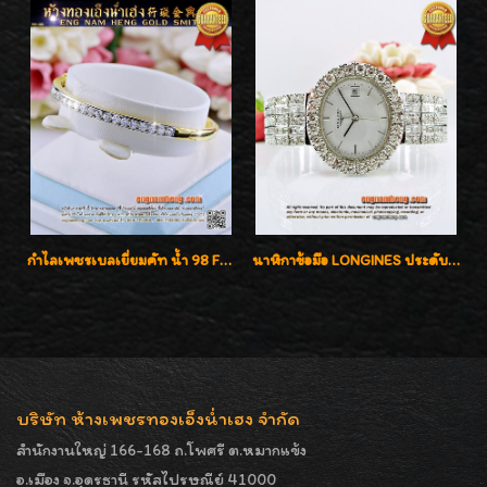
กำไลเพชรเบลเยี่ยมคัท น้ำ 98 F-Color/VVS เพชร 22 เม็ด น้ำหนักเพชรรวม 1.97 กะรัต ตัวเรือนตัน หนาแข็งแรง เพชรสวย ขาวจั๊ว ทุกเม็ด เล่นไฟ่วิ้งสุดๆค่ะ เปิดราคาโปรโมชั่น ถูกสุดๆค่ะ
นาฬิกาข้อมือ LONGINES ประดับเพชร 5.20 กะรัต ใส่เล่น ใส่ออกงานหรูหราไฮโซค่ะ
บริษัท ห้างเพชรทองเอ็งน่ำเฮง จำกัด
สำนักงานใหญ่ 166-168 ถ.โพศรี ต.หมากแข้ง
อ.เมือง จ.อุดรธานี รหัสไปรษณีย์ 41000