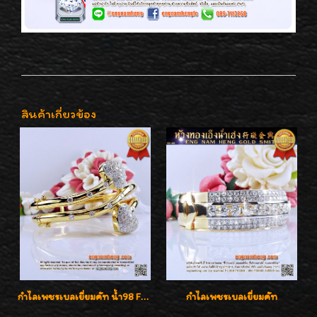
สินค้าเกี่ยวข้อง
กำไลเพชรเบลเยี่ยมคัท น้ำ98 F-Color/VVS น้ำหนักเพชรรวม 3.00 กะรัต สวยไม่ซ้ำใครค่ะ
กำไลเพชรเบลเยี่ยมคัท