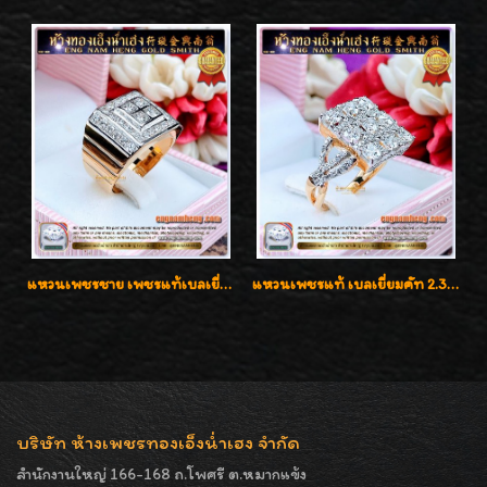
แหวนเพชรชาย เพชรแท้เบลเยี่ยมคัท น้ำ100% D-Color/VVS 2.46 กะรัต
แหวนเพชรแท้ เบลเยี่ยมคัท 2.39 กะรัต น้ำ 98 F-Color/VVS ดีไซน์หน้ากว้างหรูเต็มนิ้ว
บริษัท ห้างเพชรทองเอ็งน่ำเฮง จำกัด
สำนักงานใหญ่ 166-168 ถ.โพศรี ต.หมากแข้ง