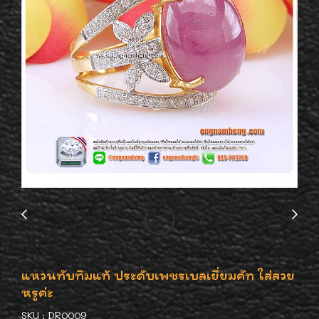
แหวนทับทิมแท้ ประดับเพชรเบลเยี่ยมคัท ใส่สวย
หรูค่ะ
SKU : DR0009