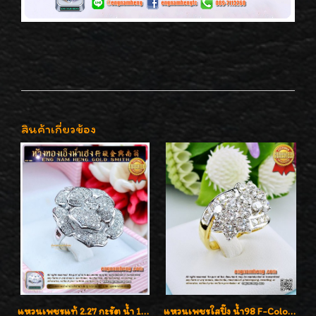
สินค้าเกี่ยวข้อง
แหวนเพชรแท้ 2.27 กะรัต น้ำ 100% เบลเยี่ยมคัท ลวดลายดอกกุหลาบหรู
แหวนเพชรใสปิ๊ง น้ำ98 F-Color/VVS1 น้ำหนักเพชรรวม 2.56 กะรัต ใส่เต็มนิ้วเพชรเป็นน้ำเป็นเนื้อสวยมากๆค่ะ