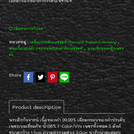
เลี่ยมกรอบทองคำประดับเพชรแท้
เพิ่มรายการโปรด
หมวดหมู่ :
,
เครื่องประดับเพชรแท้ (Genuine Diamond Jewelry)
,
พระเนื้อทองคำ กรอบพระทองคำฝังเพชรแท้
พระเลี่ยมทองฝังเพชร
ค่ะ
Share
Product description
พระสังกัจจายน์ เนื้อทองคำ 99.99% เลี่ยมกรอบทองคำประดับ
เพชรเบลเยี่ยมคัท น้ำ98% F-Color/VVs เพชรทั้งหมด 5 ตังค์
ขนาดกว้าง 1.7cm ความสูงรวมห่วง 3.0cm น่ารักน่าสะสมค่ะ