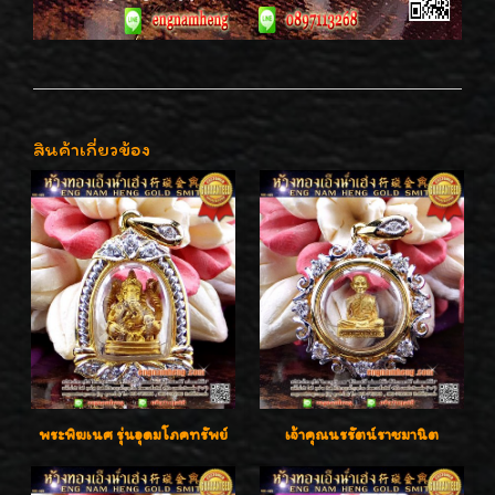
สินค้าเกี่ยวข้อง
พระพิฆเนศ รุ่นอุดมโภคทรัพย์
เจ้าคุณนรรัตน์ราชมานิต