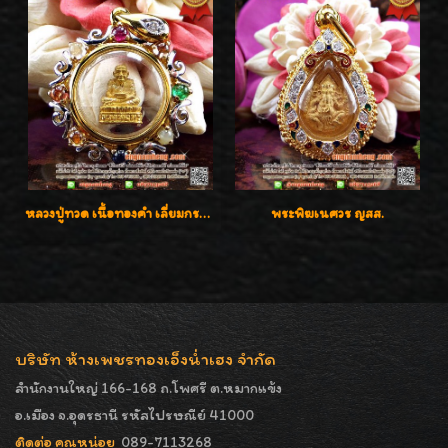
หลวงปู่ทวด เนื้อทองคำ เลี่ยมกรอบทองคำประดับเพชรแท้และพลอยนพเก้า น่ารักมากๆค่ะ
พระพิฆเนศวร ญสส.
บริษัท ห้างเพชรทองเอ็งน่ำเฮง จำกัด
สำนักงานใหญ่ 166-168 ถ.โพศรี ต.หมากแข้ง
อ.เมือง จ.อุดรธานี รหัสไปรษณีย์ 41000
ติดต่อ คุณหน่อย
089-7113268