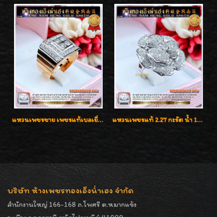
แหวนเพชรชาย เพชรแท้เบลเยี่ยมคัท น้ำ100% D-Color/VVS 2.46 กะรัต
แหวนเพชรแท้ 2.27 กะรัต น้ำ 100% เบลเยี่ยมคัท ลวดลายดอกกุหลาบหรู
บริษัท ห้างเพชรทองเอ็งน่ำเฮง จำกัด
สำนักงานใหญ่ 166-168 ถ.โพศรี ต.หมากแข้ง