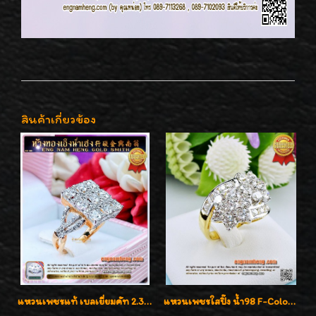
สินค้าเกี่ยวข้อง
แหวนเพชรแท้ เบลเยี่ยมคัท 2.39 กะรัต น้ำ 98 F-Color/VVS ดีไซน์หน้ากว้างหรูเต็มนิ้ว
แหวนเพชรใสปิ๊ง น้ำ98 F-Color/VVS1 น้ำหนักเพชรรวม 2.56 กะรัต ใส่เต็มนิ้วเพชรเป็นน้ำเป็นเนื้อสวยมากๆค่ะ