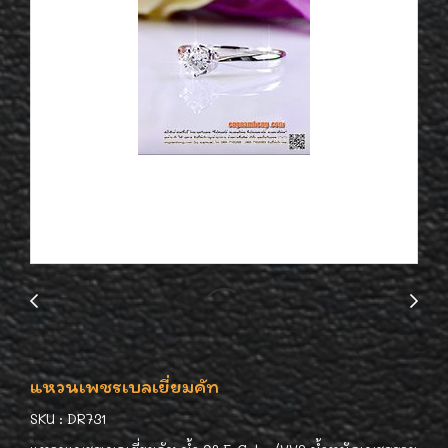
แหวนเพชรเบลเยี่ยมคัท
SKU : DR731