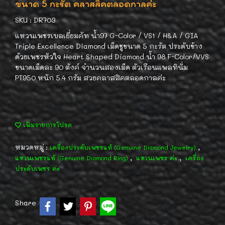
ขนาด 5 กะรัต คลาสสิคตลอดกาลค่ะ
SKU : DR703
แหวนเพชรเบลเยี่ยมคัท น้ำ97 G-Color / VS1 / H&A / GIA
Triple Excellence Diamond เม็ดชูขนาด 5 กะรัต ประดับข้าง
ด้วยเพชรหัวใจ Heart Shaped Diamond น้ำ 98 F-Color/VVS
ขนาดเม็ดละ 90 ตังค์ จำนวนสองเม็ด ตัวเรือนแพลทินั่ม
PT950 หนัก 5.4 กรัม สวยคลาสสิคตลอดกาลค่ะ
เพิ่มรายการโปรด
หมวดหมู่ :
,
เครื่องประดับเพชรแท้ (Genuine Diamond Jewelry)
,
,
แหวนเพชรแท้ (Genuine Diamond Ring)
แหวนเพชร ค่ะ
เครื่อง
ประดับเพชร ค่ะ
Share