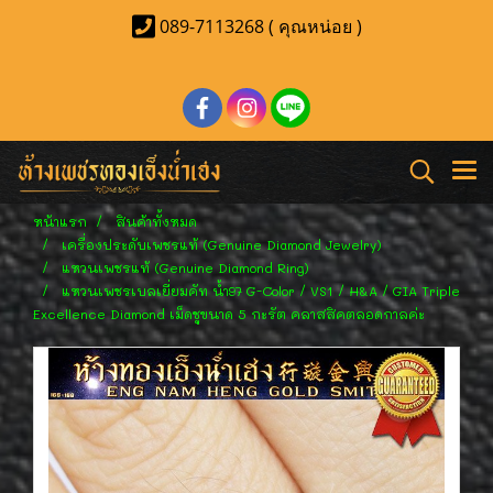
089-7113268 ( คุณหน่อย )
หน้าแรก
สินค้าทั้งหมด
เครื่องประดับเพชรแท้ (Genuine Diamond Jewelry)
แหวนเพชรแท้ (Genuine Diamond Ring)
แหวนเพชรเบลเยี่ยมคัท น้ำ97 G-Color / VS1 / H&A / GIA Triple
Excellence Diamond เม็ดชูขนาด 5 กะรัต คลาสสิคตลอดกาลค่ะ