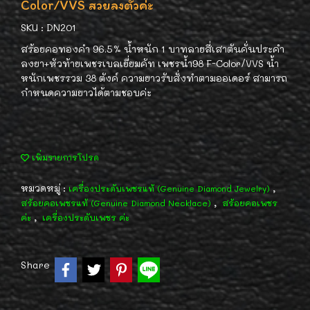
Color/VVS สวยลงตัวค่ะ
SKU : DN201
สร้อยคอทองคำ 96.5% น้ำหนัก 1 บาทลายสี่เสาตันคั่นประคำ
ลงยา+หัวท้ายเพชรเบลเยี่ยมคัท เพชรน้ำ98 F-Color/VVS น้ำ
หนักเพชรรวม 38 ตังค์ ความยาวรับสั่งทำตามออเดอร์ สามารถ
กำหนดความยาวได้ตามชอบค่ะ
เพิ่มรายการโปรด
หมวดหมู่ :
,
เครื่องประดับเพชรแท้ (Genuine Diamond Jewelry)
,
สร้อยคอเพชรแท้ (Genuine Diamond Necklace)
สร้อยคอเพชร
,
ค่ะ
เครื่องประดับเพชร ค่ะ
Share