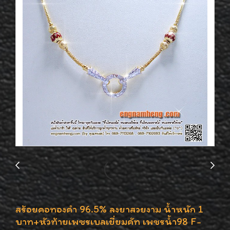
สร้อยคอทองคำ 96.5% ลงยาสวยงาม น้ำหนัก 1
บาท+หัวท้ายเพชรเบลเยี่ยมคัท เพชรน้ำ98 F-