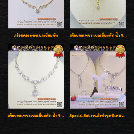
สร้อยคอเพชรเบลเยี่ยมคัท
สร้อยคอเพชร เบลเยี่ยมคัท น้ำ 98% F-Color/VVS รูปแบบหวานใส่สวยดูดีน่ารักสุดๆค่ะ
สร้อยคอเพชรเบลเยี่ยมคัท น้ำ 99% E-Color / VVS น้ำหนักเพชรรวม 16.05 กะรัต
Special Set งานสั่งทำชุดพิเศษ เพชรคัดทุกชิ้น สวยหรูหรา ราคามิตรภาพค่ะ