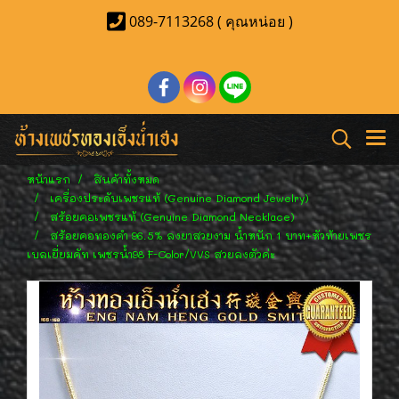
089-7113268 ( คุณหน่อย )
หน้าแรก
สินค้าทั้งหมด
เครื่องประดับเพชรแท้ (Genuine Diamond Jewelry)
สร้อยคอเพชรแท้ (Genuine Diamond Necklace)
สร้อยคอทองคำ 96.5% ลงยาสวยงาม น้ำหนัก 1 บาท+หัวท้ายเพชร
เบลเยี่ยมคัท เพชรน้ำ98 F-Color/VVS สวยลงตัวค่ะ