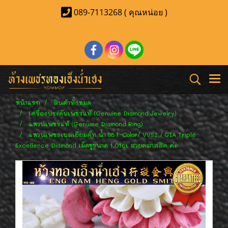
089-7113268 ( คุณหน่อย )
หน้าแรก
สินค้าทั้งหมด
เครื่องประดับเพชรแท้ (Genuine Diamond Jewelry)
แหวนเพชรแท้ (Genuine Diamond Ring)
แหวนเพชรเบลเยี่ยมคัท น้ำ 98 F-Color/ VVS2 / GIA Triple
Excellence Diamond เม็ดชูขนาด 1.01ct สวยคลาสสิค ค่ะ