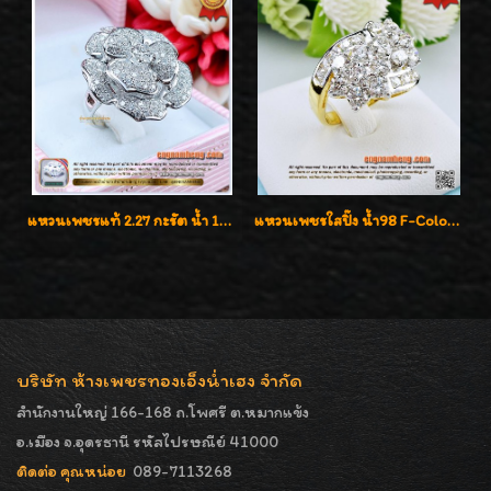
แหวนเพชรแท้ 2.27 กะรัต น้ำ 100% เบลเยี่ยมคัท ลวดลายดอกกุหลาบหรู
แหวนเพชรใสปิ๊ง น้ำ98 F-Color/VVS1 น้ำหนักเพชรรวม 2.56 กะรัต ใส่เต็มนิ้วเพชรเป็นน้ำเป็นเนื้อสวยมากๆค่ะ
บริษัท ห้างเพชรทองเอ็งน่ำเฮง จำกัด
สำนักงานใหญ่ 166-168 ถ.โพศรี ต.หมากแข้ง
อ.เมือง จ.อุดรธานี รหัสไปรษณีย์ 41000
ติดต่อ คุณหน่อย
089-7113268