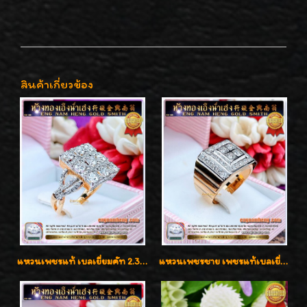
สินค้าเกี่ยวข้อง
แหวนเพชรแท้ เบลเยี่ยมคัท 2.39 กะรัต น้ำ 98 F-Color/VVS ดีไซน์หน้ากว้างหรูเต็มนิ้ว
แหวนเพชรชาย เพชรแท้เบลเยี่ยมคัท น้ำ100% D-Color/VVS 2.46 กะรัต