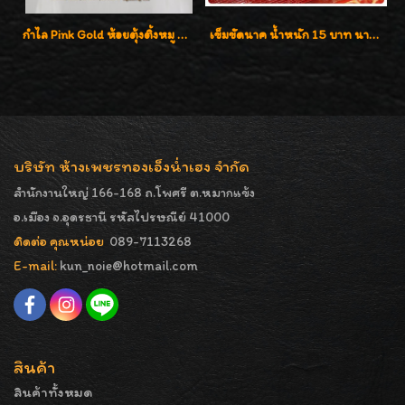
กำไล Pink Gold ห้อยตุ้งติ้งหมู น่ารักมากๆๆค่ะ
เข็มขัดนาค น้ำหนัก 15 บาท นาค 40% งานนาคโบราณแท้ๆ จากห้างใหญ่
บริษัท ห้างเพชรทองเอ็งน่ำเฮง จำกัด
สำนักงานใหญ่ 166-168 ถ.โพศรี ต.หมากแข้ง
อ.เมือง จ.อุดรธานี รหัสไปรษณีย์ 41000
ติดต่อ คุณหน่อย
089-7113268
E-mail:
kun_noie@hotmail.com
สินค้า
สินค้าทั้งหมด