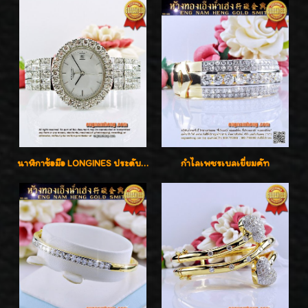
นาฬิกาข้อมือ LONGINES ประดับเพชร 5.20 กะรัต ใส่เล่น ใส่ออกงานหรูหราไฮโซค่ะ
กำไลเพชรเบลเยี่ยมคัท