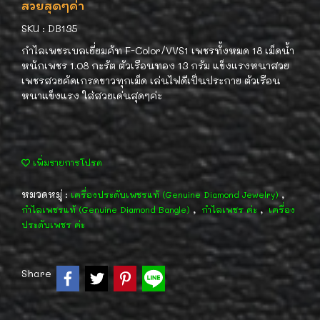
สวยสุดๆค่า
SKU : DB135
กำไลเพชรเบลเยี่ยมคัท F-Color/VVS1 เพชรทั้งหมด 18 เม็ดน้ำ
หนักเพชร 1.08 กะรัต ตัวเรือนทอง 13 กรัม แข็งแรงหนาสวย
เพชรสวยคัดเกรดขาวทุกเม็ด เล่นไฟดีเป็นประกาย ตัวเรือน
หนาแข็งแรง ใส่สวยเด่นสุดๆค่ะ
เพิ่มรายการโปรด
หมวดหมู่ :
,
เครื่องประดับเพชรแท้ (Genuine Diamond Jewelry)
,
,
กำไลเพชรแท้ (Genuine Diamond Bangle)
กำไลเพชร ค่ะ
เครื่อง
ประดับเพชร ค่ะ
Share