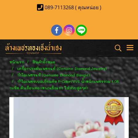
089-7113268 ( คุณหน่อย )
หน้าแรก
สินค้าทั้งหมด
เครื่องประดับเพชรแท้ (Genuine Diamond Jewelry)
กำไลเพชรแท้ (Genuine Diamond Bangle)
กำไลเพชรเบลเยี่ยมคัท F-Color/VVS น้ำหนักเพชรรวม 1.08
กะรัต ตัวเรือนทองหนาแข็งแรง ใส่สวยสุดๆค่า