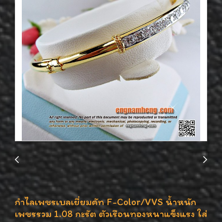
กำไลเพชรเบลเยี่ยมคัท F-Color/VVS น้ำหนัก
เพชรรวม 1.08 กะรัต ตัวเรือนทองหนาแข็งแรง ใส่