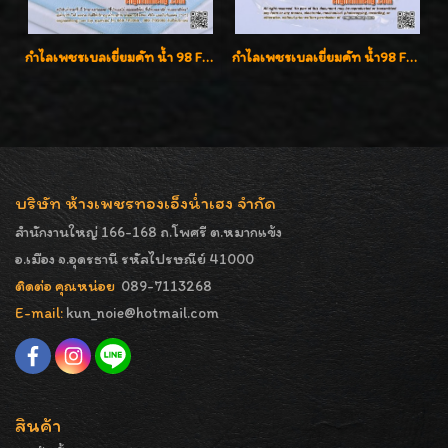
กำไลเพชรเบลเยี่ยมคัท น้ำ 98 F-Color/VVS เพชร 22 เม็ด น้ำหนักเพชรรวม 1.97 กะรัต ตัวเรือนตัน หนาแข็งแรง เพชรสวย ขาวจั๊ว ทุกเม็ด เล่นไฟ่วิ้งสุดๆค่ะ เปิดราคาโปรโมชั่น ถูกสุดๆค่ะ
กำไลเพชรเบลเยี่ยมคัท น้ำ98 F-Color/VVS น้ำหนักเพชรรวม 3.00 กะรัต สวยไม่ซ้ำใครค่ะ
บริษัท ห้างเพชรทองเอ็งน่ำเฮง จำกัด
สำนักงานใหญ่ 166-168 ถ.โพศรี ต.หมากแข้ง
อ.เมือง จ.อุดรธานี รหัสไปรษณีย์ 41000
ติดต่อ คุณหน่อย
089-7113268
E-mail:
kun_noie@hotmail.com
สินค้า