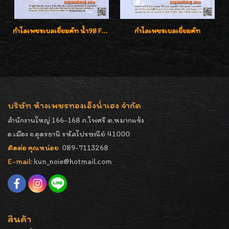
กำไลเพชรเบลเยี่ยมคัท น้ำ98 F-Color/VVS น้ำหนักเพชรรวม 3.00 กะรัต สวยไม่ซ้ำใครค่ะ
กำไลเพชรเบลเยี่ยมคัท
บริษัท ห้างเพชรทองเอ็งน่ำเฮง จำกัด
สำนักงานใหญ่ 166-168 ถ.โพศรี ต.หมากแข้ง
อ.เมือง จ.อุดรธานี รหัสไปรษณีย์ 41000
ติดต่อ คุณหน่อย
089-7113268
E-mail:
kun_noie@hotmail.com
สินค้า