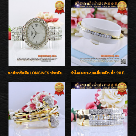
นาฬิกาข้อมือ LONGINES ประดับเพชร 5.20 กะรัต ใส่เล่น ใส่ออกงานหรูหราไฮโซค่ะ
กำไลเพชรเบลเยี่ยมคัท น้ำ 98 F-Color/VVS เพชร 22 เม็ด น้ำหนักเพชรรวม 1.97 กะรัต ตัวเรือนตัน หนาแข็งแรง เพชรสวย ขาวจั๊ว ทุกเม็ด เล่นไฟ่วิ้งสุดๆค่ะ เปิดราคาโปรโมชั่น ถูกสุดๆค่ะ