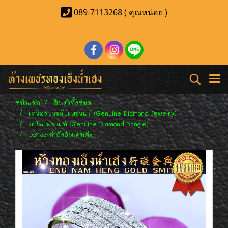
089-7113268 ( คุณหน่อย )
หน้าแรก
สินค้าทั้งหมด
เครื่องประดับเพชรแท้ (Genuine Diamond Jewelry)
กำไลเพชรแท้ (Genuine Diamond Bangle)
DB133-กำลังอัพเดทค่ะ...