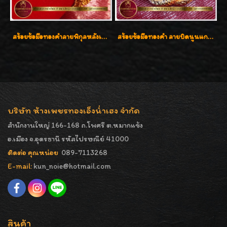
สร้อยข้อมือทองคำลายพิกุลหลังเต่า น้ำหนัก 86.6g ( 5.71 บาท ) หน้ากว้าง 20 มิล
สร้อยข้อมือทองคำ ลายบิดนูนแกะลาย ทองคำ 96.5% น้ำหนัก 5 บาท สวยค่ะ
บริษัท ห้างเพชรทองเอ็งน่ำเฮง จำกัด
สำนักงานใหญ่ 166-168 ถ.โพศรี ต.หมากแข้ง
อ.เมือง จ.อุดรธานี รหัสไปรษณีย์ 41000
ติดต่อ คุณหน่อย
089-7113268
E-mail:
kun_noie@hotmail.com
สินค้า