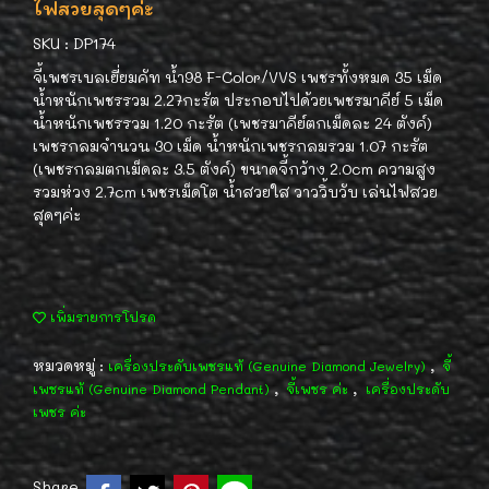
ไฟสวยสุดๆค่ะ
SKU : DP174
จี้เพชรเบลเยี่ยมคัท น้ำ98 F-Color/VVS เพชรทั้งหมด 35 เม็ด
น้ำหนักเพชรรวม 2.27กะรัต ประกอบไปด้วยเพชรมาคีย์ 5 เม็ด
น้ำหนักเพชรรวม 1.20 กะรัต (เพชรมาคีย์ตกเม็ดละ 24 ตังค์)
เพชรกลมจำนวน 30 เม็ด น้ำหนักเพชรกลมรวม 1.07 กะรัต
(เพชรกลมตกเม็ดละ 3.5 ตังค์) ขนาดจี้กว้าง 2.0cm ความสูง
รวมห่วง 2.7cm เพชรเม็ดโต น้ำสวยใส วาววิ้บวับ เล่นไฟสวย
สุดๆค่ะ
เพิ่มรายการโปรด
หมวดหมู่ :
,
เครื่องประดับเพชรแท้ (Genuine Diamond Jewelry)
จี้
,
,
เพชรแท้ (Genuine Diamond Pendant)
จี้เพชร ค่ะ
เครื่องประดับ
เพชร ค่ะ
Share