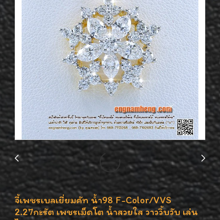
จี้เพชรเบลเยี่ยมคัท น้ำ98 F-Color/VVS
2.27กะรัต เพชรเม็ดโต น้ำสวยใส วาววิ้บวับ เล่น