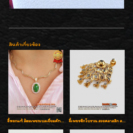
สินค้าเกี่ยวข้อง
จี้หยกแท้ ล้อมเพชรเบลเยี่ยมคัท ราคาพิเศษไม่แพงค่ะ
จี้เพชรซีกโบราณ สวยคลาสสิก สภาพสมบูรณ์สุดๆค่ะ