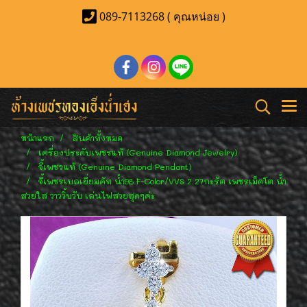
089-7113268 ( คุณหน่อย )
หน้าแรก
สินค้าทั้งหมด
เครื่องประดับเพชรแท้ (Genuine Diamond Jewelry)
จี้เพชรแท้ (Genuine Diamond Pendant)
จี้เพชรเบลเยี่ยมคัท น้ำ98 F-Color/VVS 2.27กะรัต เพชรเม็ดโต น้ำ
สวยใส วาววิ้บวับ เล่นไฟสวยสุดๆค่ะ