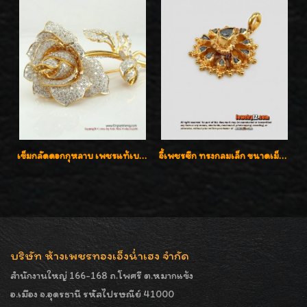
เข็มกลัดดอกกุหลาบ เพชรแท้เบลเยี่ยมคัต งานปราณีตค่ะ
จี้เพชรซีก ทรงกลมเล็ก ขนาดเม็ดกระดุม สวยๆ
บริษัท ห้างเพชรทองเอ็งน่ำเฮง จำกัด
สำนักงานใหญ่ 166-168 ถ.โพศรี ต.หมากแข้ง
อ.เมือง จ.อุดรธานี รหัสไปรษณีย์ 41000