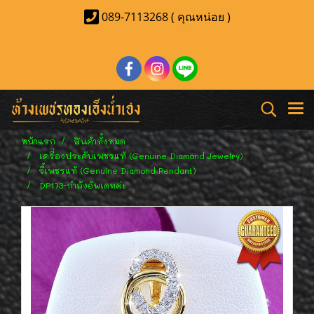
089-7113268 ( คุณหน่อย )
หน้าแรก
สินค้าทั้งหมด
เครื่องประดับเพชรแท้ (Genuine Diamond Jewelry)
จี้เพชรแท้ (Genuine Diamond Pendant)
DP173-กำลังอัพเดทค่ะ