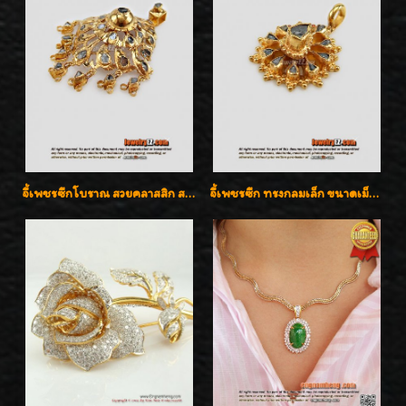
จี้เพชรซีกโบราณ สวยคลาสสิก สภาพสมบูรณ์สุดๆค่ะ
จี้เพชรซีก ทรงกลมเล็ก ขนาดเม็ดกระดุม สวยๆ