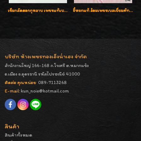
เข็มกลัดดอกกุหลาบ เพชรแท้เบลเยี่ยมคัต งานปราณีตค่ะ
จี้หยกแท้ ล้อมเพชรเบลเยี่ยมคัท ราคาพิเศษไม่แพงค่ะ
บริษัท ห้างเพชรทองเอ็งน่ำเฮง จำกัด
สำนักงานใหญ่ 166-168 ถ.โพศรี ต.หมากแข้ง
อ.เมือง จ.อุดรธานี รหัสไปรษณีย์ 41000
ติดต่อ คุณหน่อย
089-7113268
E-mail:
kun_noie@hotmail.com
สินค้า
สินค้าทั้งหมด