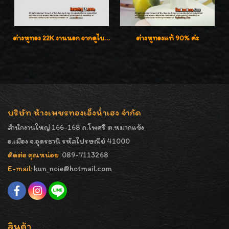
ต่างหูทอง 22K งานนอก จากดูไบ น่ารักน่าสะสมค่ะ
ต่างหูทองแท้ 90% ค่ะ
บริษัท ห้างเพชรทองเอ็งน่ำเฮง จำกัด
สำนักงานใหญ่ 166-168 ถ.โพศรี ต.หมากแข้ง
อ.เมือง จ.อุดรธานี รหัสไปรษณีย์ 41000
ติดต่อ คุณหน่อย
089-7113268
E-mail:
kun_noie@hotmail.com
สินค้า