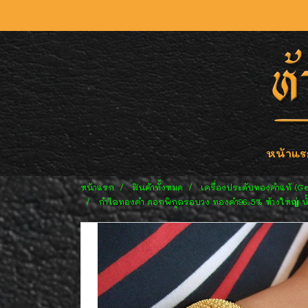
หน้าแร
หน้าแรก
สินค้าทั้งหมด
เครื่องประดับทองคำแท้ (G
กำไลทองคำ ดอกพิกุลรอบวง ทองคำ96.5% ห้างใหญ่ น้ำห