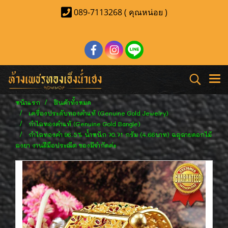
089-7113268 ( คุณหน่อย )
หน้าแรก
สินค้าทั้งหมด
เครื่องประดับทองคำแท้ (Genuine Gold Jewelry)
กำไลทองคำแท้ (Genuine Gold Bangle)
กำไลทองคำ 96.5% น้ำหนัก 70.71 กรัม (4.66บาท) ฉลุลายดอกไม้
ลงยา งานฝีมือประณีต ของมีจำกัดค่ะ