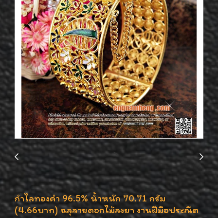
กำไลทองคำ 96.5% น้ำหนัก 70.71 กรัม
(4.66บาท) ฉลุลายดอกไม้ลงยา งานฝีมือประณีต