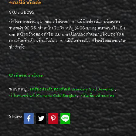
ของมีจำกัดค่ะ
SKU : GB095
กำไลทองคำฉลุลายดอกไม้ลงยา งานฝีมือประณีต ผลิตจาก
ทองคำ 96.5% น้ำหนัก 70.71 กรัม (4.66 บาท) ขนาดวงใน 5.1
cm หน้ากว้างของกำไล 2.6 cm เนื้อทองคำหนาแข็งแรง โดด
เด่นด้วยปิ่นปักเป็นตัวล็อค งานฝีมือประณีต ดีไซน์โดดเด่น สวย
น่ารักจ้ะ
เพิ่มรายการโปรด
หมวดหมู่ :
,
เครื่องประดับทองคำแท้ (Genuine Gold Jewelry)
,
กำไลทองคำแท้ (Genuine Gold Bangle)
กำไลมือ,เท้าทอง ค่ะ
Share