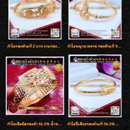
กำไลทองคำแท้ 2 บาท งานทองฉลุลาย ดีไซน์หรูหรา สวยคลาสสิค
กำไลพญานาคราช ทองคำแท้ 96.5% น้ำหนัก 1 บาท เสริมสิริมงคล
กำไลเข็มขัดทองคำ 96.5% น้ำหนัก 3 บาท หรูหรา สวยมากๆค่ะ
กำไลปี่เซียะทองคำแท้ 96.5% น้ำหนัก 1 บาท เสริมโชคลาภ