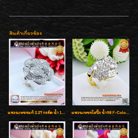
สินค้าเกี่ยวข้อง
แหวนเพชรแท้ 2.27 กะรัต น้ำ 100% เบลเยี่ยมคัท ลวดลายดอกกุหลาบหรู
แหวนเพชรใสปิ๊ง น้ำ98 F-Color/VVS1 น้ำหนักเพชรรวม 2.56 กะรัต ใส่เต็มนิ้วเพชรเป็นน้ำเป็นเนื้อสวยมากๆค่ะ