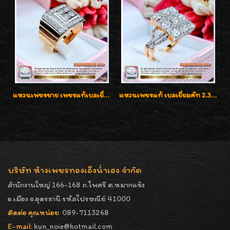
แหวนเพชรชาย เพชรแท้เบลเยี่ยมคัท น้ำ100% D-Color/VVS 2.46 กะรัต
แหวนเพชรแท้ เบลเยี่ยมคัท 2.39 กะรัต น้ำ 98 F-Color/VVS ดีไซน์หน้ากว้างหรูเต็มนิ้ว
บริษัท ห้างเพชรทองเอ็งน่ำเฮง จำกัด
สำนักงานใหญ่ 166-168 ถ.โพศรี ต.หมากแข้ง
อ.เมือง จ.อุดรธานี รหัสไปรษณีย์ 41000
ติดต่อ คุณหน่อย
089-7113268
E-mail:
kun_noie@hotmail.com