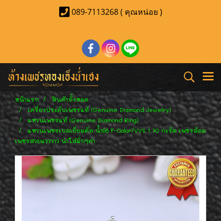
089-7113268 ( คุณหน่อย )
หน้าแรก
สินค้าทั้งหมด
เครื่องประดับเพชรแท้ (Genuine Diamond Jewelry)
แหวนเพชรแท้ (Genuine Diamond Ring)
แหวนเพชรเบลเยี่ยมคัท น้ำ98 F-Color/VVS 1.70 กะรัต เพชรล้อม
เพชรสวยแวววาว น่าใส่มั่กๆค่า