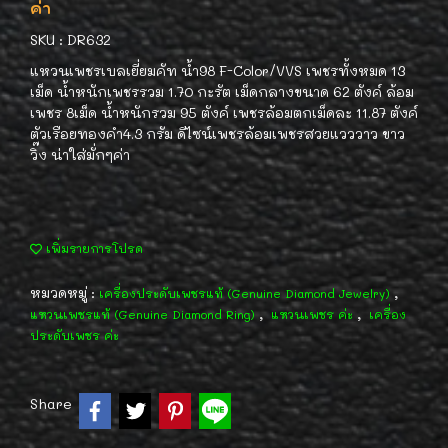
ค่า
SKU : DR632
แหวนเพชรเบลเยี่ยมคัท น้ำ98 F-Color/VVS เพชรทั้งหมด 13
เม็ด น้ำหนักเพชรรวม 1.70 กะรัต เม็ดกลางขนาด 62 ตังค์ ล้อม
เพชร 8เม็ด น้ำหนักรวม 95 ตังค์ เพชรล้อมตกเม็ดละ 11.87 ตังค์
ตัวเรือยทองคำ4.3 กรัม ดีไซน์เพชรล้อมเพชรสวยแวววาว ขาว
วิ๊ง น่าใส่มั่กๆค่า
เพิ่มรายการโปรด
หมวดหมู่ :
,
เครื่องประดับเพชรแท้ (Genuine Diamond Jewelry)
,
,
แหวนเพชรแท้ (Genuine Diamond Ring)
แหวนเพชร ค่ะ
เครื่อง
ประดับเพชร ค่ะ
Share