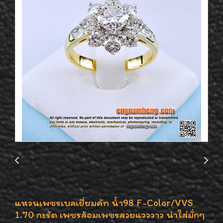
แหวนเพชรเบลเยี่ยมคัท น้ำ98 F-Color/VVS
1.70 กะรัต เพชรล้อมเพชรสวยแวววาว น่าใส่มั่กๆ