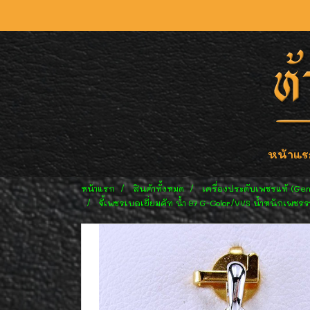
หน้าแร
หน้าแรก
สินค้าทั้งหมด
เครื่องประดับเพชรแท้ (Ge
จี้เพชรเบลเยี่ยมคัท น้ำ 97 G-Color/VVS น้ำหนักเพชรร