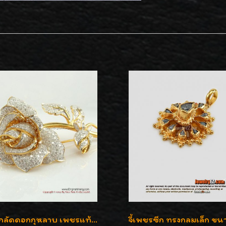
เข็มกลัดดอกกุหลาบ เพชรแท้เบลเยี่ยมคัต งานปราณีตค่ะ