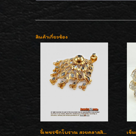
สินค้าเกี่ยวข้อง
จี้เพชรซีกโบราณ สวยคลาสสิก สภาพสมบูรณ์สุดๆค่ะ