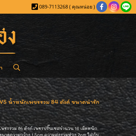
089-7113268 ( คุณหน่อย )
า
VVS น้ำหนักเพชรรวม 84 ตังค์ ขนาดน่ารัก
ักเพชรรวม 84 ตังค์ เพชรปริ๊นเซสจำนวน 16 เม็ดหนัก
 ขนาดความกว้าง 1.5cm ความสูงรวมห่วง 2cm ใส่กับ