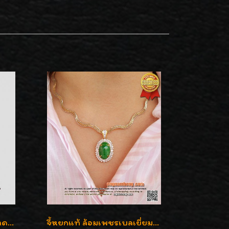
จี้เพชรซีก ทรงกลมเล็ก ขนาดเม็ดกระดุม สวยๆ
จี้หยกแท้ ล้อมเพชรเบลเยี่ยมคัท ราคาพิเศษไม่แพงค่ะ