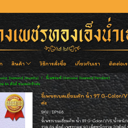
ก
สินค้า
วิธีการสั่งซื้อ
เกี่ยวกับเรา
ติดต่อเร
nuine Diamond Jewelry)
จี้เพชรแท้ (Genuine Diamond Pendant)
วม 84 ตังค์ ขนาดน่ารักค่ะ
จี้เพชรเบลเยี่ยมคัท น้ำ 97 G-Color/
ค่ะ
SKU : DP168
จี้เพชรเบลเยี่ยมคัท น้ำ 97 G-Color/VVS น้ำหน
รวม 64 ตังค์ เพชรกลม 40 เม็ดหนักรวม 20ตังค์