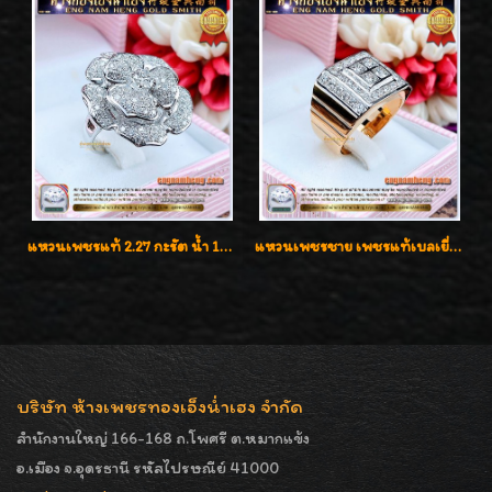
แหวนเพชรแท้ 2.27 กะรัต น้ำ 100% เบลเยี่ยมคัท ลวดลายดอกกุหลาบหรู
แหวนเพชรชาย เพชรแท้เบลเยี่ยมคัท น้ำ100% D-Color/VVS 2.46 กะรัต
บริษัท ห้างเพชรทองเอ็งน่ำเฮง จำกัด
สำนักงานใหญ่ 166-168 ถ.โพศรี ต.หมากแข้ง
อ.เมือง จ.อุดรธานี รหัสไปรษณีย์ 41000