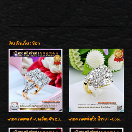
สินค้าเกี่ยวข้อง
แหวนเพชรแท้ เบลเยี่ยมคัท 2.39 กะรัต น้ำ 98 F-Color/VVS ดีไซน์หน้ากว้างหรูเต็มนิ้ว
แหวนเพชรใสปิ๊ง น้ำ98 F-Color/VVS1 น้ำหนักเพชรรวม 2.56 กะรัต ใส่เต็มนิ้วเพชรเป็นน้ำเป็นเนื้อสวยมากๆค่ะ