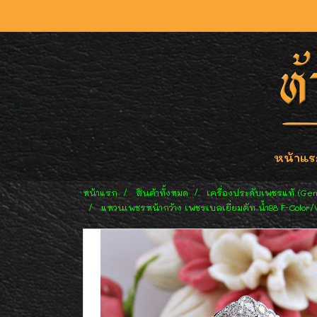
หน้าแร
หน้าแรก
สินค้าทั้งหมด
เครื่องประดับเพชรแท้ (Ge
แหวนเพชรหน้ากว้าง เพชรเบลเยี่ยมคัท น้ำ98 F-Color/VV