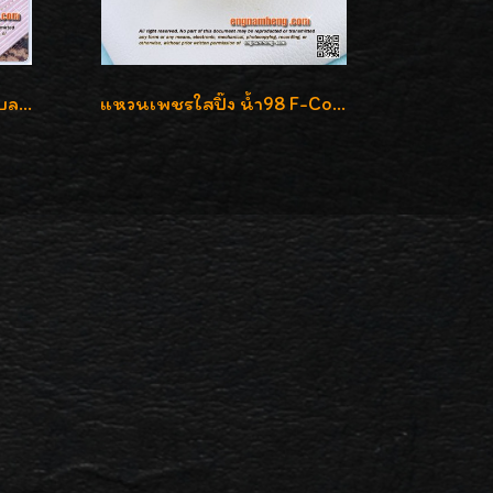
แหวนเพชรชาย เพชรแท้เบลเยี่ยมคัท น้ำ100% D-Color/VVS 2.46 กะรัต
แหวนเพชรใสปิ๊ง น้ำ98 F-Color/VVS1 น้ำหนักเพชรรวม 2.56 กะรัต ใส่เต็มนิ้วเพชรเป็นน้ำเป็นเนื้อสวยมากๆค่ะ