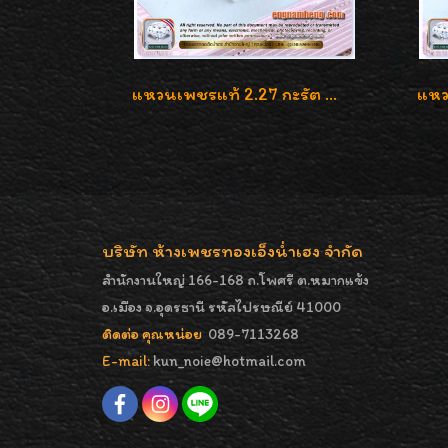
แหวนเพชรแท้ 2.27 กะรัต น้ำ 100% เบลเยี่ยมคัท ลวดลายดอกกุหลาบหรู
บริษัท ห้างเพชรทองเอ็งน่ำเฮง จำกัด
สำนักงานใหญ่ 166-168 ถ.โพศรี ต.หมากแข้ง
อ.เมือง จ.อุดรธานี รหัสไปรษณีย์ 41000
ติดต่อ คุณหน่อย
089-7113268
E-mail:
kun_noie@hotmail.com