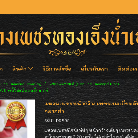
ก
สินค้า
วิธีการสั่งซื้อ
เกี่ยวกับเรา
ติดต่อเร
nuine Diamond Jewelry)
แหวนเพชรแท้ (Genuine Diamond Ring)
S วงนี้ใส่แล้วเด่นมั่กมากค่า
แหวนเพชรหน้ากว้าง เพชรเบลเยี่ยมคัท 
กมากค่า
SKU : DR593
แหวนเพชรดีไซน์เท่ห์ๆ หน้ากว้างเต็มๆ เพชรเบลเย
หนักเพชรรวม 2.20 กะรัต ใส่เท่ห์ๆโดดเด่นดีค่ะ