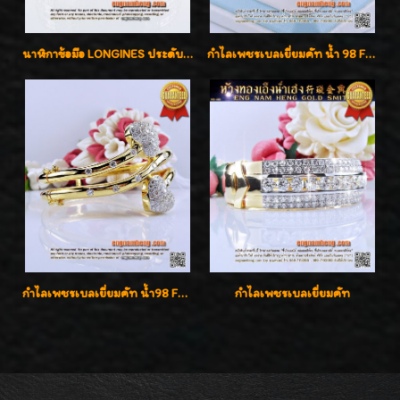
นาฬิกาข้อมือ LONGINES ประดับเพชร 5.20 กะรัต ใส่เล่น ใส่ออกงานหรูหราไฮโซค่ะ
กำไลเพชรเบลเยี่ยมคัท น้ำ 98 F-Color/VVS เพชร 22 เม็ด น้ำหนักเพชรรวม 1.97 กะรัต ตัวเรือนตัน หนาแข็งแรง เพชรสวย ขาวจั๊ว ทุกเม็ด เล่นไฟ่วิ้งสุดๆค่ะ เปิดราคาโปรโมชั่น ถูกสุดๆค่ะ
กำไลเพชรเบลเยี่ยมคัท น้ำ98 F-Color/VVS น้ำหนักเพชรรวม 3.00 กะรัต สวยไม่ซ้ำใครค่ะ
กำไลเพชรเบลเยี่ยมคัท