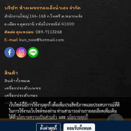
บริษัท ห้างเพชรทองเอ็งน่ำเฮง จำกัด
สำนักงานใหญ่ 166-168 ถ.โพศรี ต.หมากแข้ง
อ.เมือง จ.อุดรธานี รหัสไปรษณีย์ 41000
ติดต่อ คุณหน่อย
089-7113268
E-mail:
kun_noie@hotmail.com
สินค้า
สินค้าทั้งหมด
เครื่องประดับเพชร
เครื่องประดับทอง
เครื่องประดับอื่นๆ
เว็บไซต์นี้มีการใช้งานคุกกี้ เพื่อเพิ่มประสิทธิภาพและประสบการณ์ที่ดี
ในการใช้งานเว็บไซต์ของท่าน ท่านสามารถอ่านรายละเอียดเพิ่มเติม
ได้ที่
นโยบายความเป็นส่วนตัว
และ
นโยบายคุกกี้
COPYRIGHT - ENGNAMHENG | รูปภาพมีลิขสิทธิ์ ห้ามมิให้
ตั้งค่าคุกกี้
ยอมรับทั้งหมด
Message Us