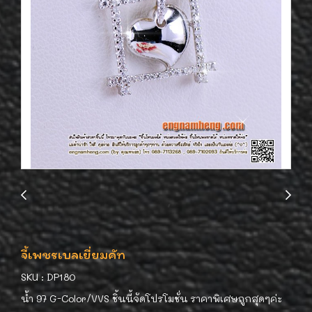
จี้เพชรเบลเยี่ยมคัท
SKU : DP180
น้ำ 97 G-Color/VVS ชิ้นนี้จัดโปรโมชั่น ราคาพิเศษถูกสุดๆค่ะ