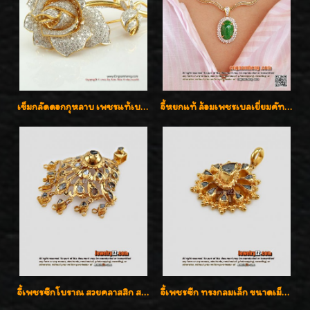
เข็มกลัดดอกกุหลาบ เพชรแท้เบลเยี่ยมคัต งานปราณีตค่ะ
จี้หยกแท้ ล้อมเพชรเบลเยี่ยมคัท ราคาพิเศษไม่แพงค่ะ
จี้เพชรซีกโบราณ สวยคลาสสิก สภาพสมบูรณ์สุดๆค่ะ
จี้เพชรซีก ทรงกลมเล็ก ขนาดเม็ดกระดุม สวยๆ