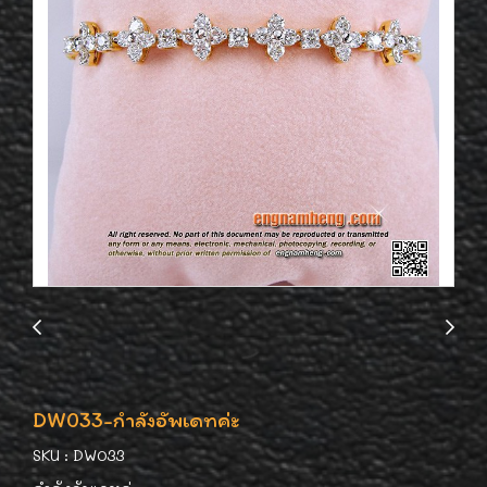
DW033-กำลังอัพเดทค่ะ
SKU : DW033