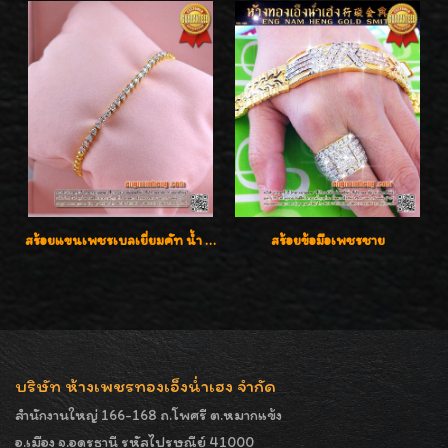
สร้อยแขนเพชรเบลเยี่ยมคัท น้ำ 97 G-Color/VVS เพชร 20 เม็ดน้ำหนักเพชร 0.80 กะรัต ใส่สวยน่ารัก ราคาเบาๆ ลดพิเศษค่ะ
สร้อยข้อมือเพชรชาย
บริษัท ห้างเพชรทองเอ็งน่ำเฮง จำกัด
สำนักงานใหญ่ 166-168 ถ.โพศรี ต.หมากแข้ง
อ.เมือง จ.อุดรธานี รหัสไปรษณีย์ 41000