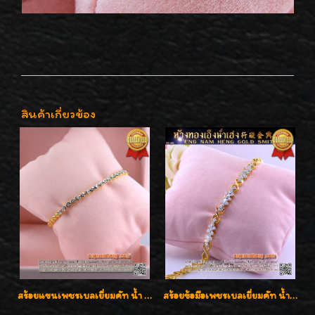
สินค้าเกี่ยวข้อง
สร้อยแขนเพชรเบลเยี่ยมคัท น้ำ 97 G-Color/VVS เพชร 17 เม็ดน้ำหนักเพชร 0.78 กะรัต ตัวเรือนทองน้ำหนัก 9.7 กรัม ใส่สวยน่ารัก ราคาไม่แพงค่ะ
สร้อยข้อมือเพชรเบลเยี่ยมคัท น้ำ 98 F-Color/VVS น้ำหนักเพชร 1.75 กะรัต ตัวเรือนทอง เพชรสวยรูปแบบน่ารัก ใส่สวยมั๊กมากค่ะ