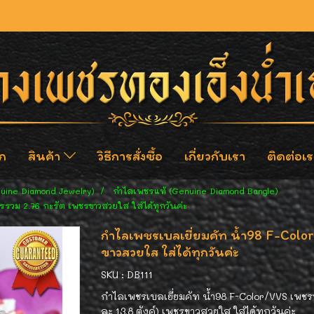
ก
สินค้า
วิธีการสั่งซื้อ
เกี่ยวกับเรา
ติดต่อเร
nuine Diamond Jewelry)
กำไลเพชรแท้ (Genuine Diamond Bangle)
รรวม 2.76 กะรัต เพชรขาวสวยใส ใส่ได้ทุกวันค่ะ
กำไลเพชรเบลเยี่ยมคัท น้ำ98 F-Colo
ขาวสวยใส ใส่ได้ทุกวันค่ะ
SKU : DB111
กำไลเพชรเบลเยี่ยมคัท น้ำ98 F-Color/VVS เพชรท
ละ 13.8 ตังค์) เพชรขาวสวยใส ใส่ได้ทุกวันค่ะ