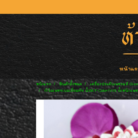
หน้าแร
หน้าแรก
สินค้าทั้งหมด
เครื่องประดับเพชรแท้ (Ge
กำไลเพชรเบลเยี่ยมคัท น้ำ98 F-Color/VVS น้ำหนักเพช