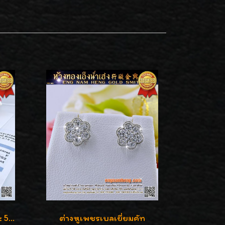
ต่างหูเพชรเม็ดเดี่ยว เม็ดละ 50 สตางค์ คู่ละ 1 กะรัต เพชรเบลเยี่ยมคัท น้ำ 98 F-Color/ VVS2 / 3EX พร้อมใบเซอร์สถาบัน GIA มาตรฐานสากลค่ะ
ต่างหูเพชรเบลเยี่ยมคัท