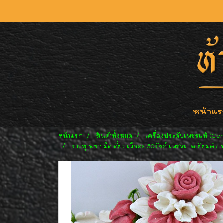
หน้าแร
หน้าแรก
สินค้าทั้งหมด
เครื่องประดับเพชรแท้ (Ge
ต่างหูเพชรเม็ดเดี่ยว เม็ดละ 50ตังค์ เพชรเบลเยี่ยมค