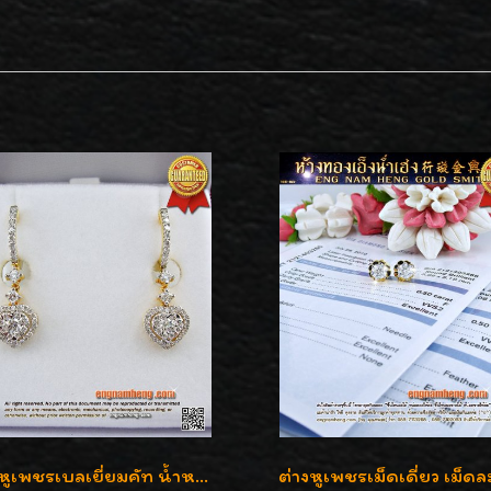
ต่างหูเพชรเบลเยี่ยมคัท น้ำหนักเพชร 0.99 กะรัต ต่างหูห้อยตุ้งติ้งหัวใจสวยน่ารักใส่ได้ทุกวันค่ะ