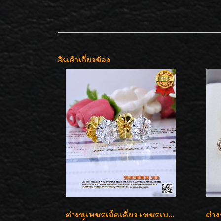
สินค้าเกี่ยวข้อง
ต่างหูเพชรเม็ดเดี่ยว เพชรเบลเยี่ยมคัท น้ำ 96 H-Color/IF & VVS2/3EX น้ำหนักเพชรรวม 1.83 กะรัต พร้อมใบเซอร์ LAB GIA & HRD เพชรสวยปิ๊ง ราคาขายส่งค่ะ