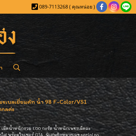
089-7113268 ( คุณหน่อย )
า
เพชรเบลเยี่ยมคัท น้ำ 98 F-Color/VS1
กลค่ะ
2 เม็ดน้ำหนักรวม 1.00 กะรัต น้ำหนักเพชรเม็ดละ
ยใส พร้อมใบเซอร์ GIA พิเศษยิงหมายเลข serial no.