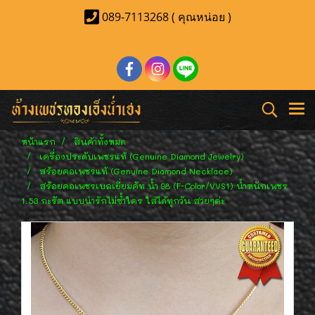
089-7113268 ( คุณหน่อย )
หน้าแรก
สินค้าทั้งหมด
เครื่องประดับเพชรแท้ (Genuine Diamond Jewelry)
สร้อยคอเพชรแท้ (Genuine Diamond Necklace)
สร้อยคอเพชรเบลเยี่ยมคัท น้ำ 98 (F-Color/VVS1) น้ำหนักเพชร
1.53 กะรัต แบบน่ารักไม่ซ้ำใคร ใส่ได้ทุกวัน สวยๆค่ะ