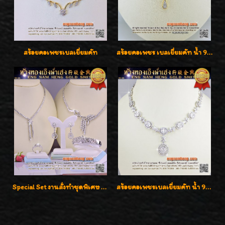
สร้อยคอเพชรเบลเยี่ยมคัท
สร้อยคอเพชร เบลเยี่ยมคัท น้ำ 98% F-Color/VVS รูปแบบหวานใส่สวยดูดีน่ารักสุดๆค่ะ
Special Set งานสั่งทำชุดพิเศษ เพชรคัดทุกชิ้น สวยหรูหรา ราคามิตรภาพค่ะ
สร้อยคอเพชรเบลเยี่ยมคัท น้ำ 99% E-Color / VVS น้ำหนักเพชรรวม 16.05 กะรัต