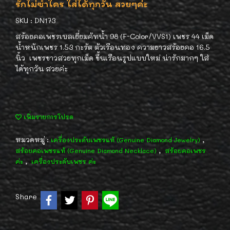
รักไม่ซ้ำใคร ใส่ได้ทุกวัน สวยๆค่ะ
SKU : DN173
สร้อยคอเพชรเบลเยี่ยมคัทน้ำ 98 (F-Color/VVS1) เพชร 44 เม็ด
น้ำหนักเพชร 1.53 กะรัต ตัวเรือนทอง ความยาวสร้อยคอ 16.5
นิ้ว เพชรขาวสวยทุกเม็ด ขึ้นเรือนรูปแบบใหม่ น่ารักมากๆ ใส่
ได้ทุกวัน สวยค่ะ
เพิ่มรายการโปรด
หมวดหมู่ :
,
เครื่องประดับเพชรแท้ (Genuine Diamond Jewelry)
,
สร้อยคอเพชรแท้ (Genuine Diamond Necklace)
สร้อยคอเพชร
,
ค่ะ
เครื่องประดับเพชร ค่ะ
Share