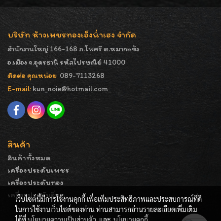
บริษัท ห้างเพชรทองเอ็งน่ำเฮง จำกัด
สำนักงานใหญ่ 166-168 ถ.โพศรี ต.หมากแข้ง
อ.เมือง จ.อุดรธานี รหัสไปรษณีย์ 41000
ติดต่อ คุณหน่อย
089-7113268
E-mail:
kun_noie@hotmail.com
สินค้า
สินค้าทั้งหมด
เครื่องประดับเพชร
เครื่องประดับทอง
เครื่องประดับอื่นๆ
เว็บไซต์นี้มีการใช้งานคุกกี้ เพื่อเพิ่มประสิทธิภาพและประสบการณ์ที่ดี
ในการใช้งานเว็บไซต์ของท่าน ท่านสามารถอ่านรายละเอียดเพิ่มเติม
ได้ที่
นโยบายความเป็นส่วนตัว
และ
นโยบายคุกกี้