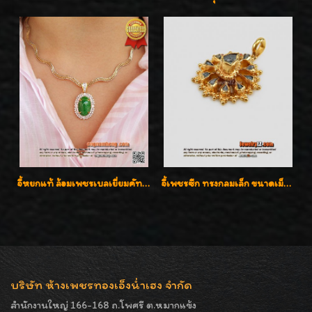
จี้หยกแท้ ล้อมเพชรเบลเยี่ยมคัท ราคาพิเศษไม่แพงค่ะ
จี้เพชรซีก ทรงกลมเล็ก ขนาดเม็ดกระดุม สวยๆ
บริษัท ห้างเพชรทองเอ็งน่ำเฮง จำกัด
สำนักงานใหญ่ 166-168 ถ.โพศรี ต.หมากแข้ง