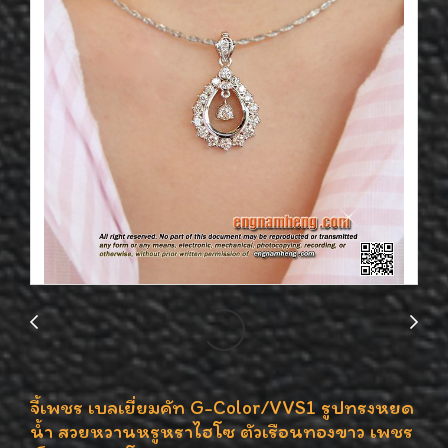
จี้เพชร เบลเยี่ยมคัท G-Color/VVS1 รูปทรงหยด
น้ำ สวยหวานหรูหราไฮโซ ตัวเรือนทองขาว เพชร