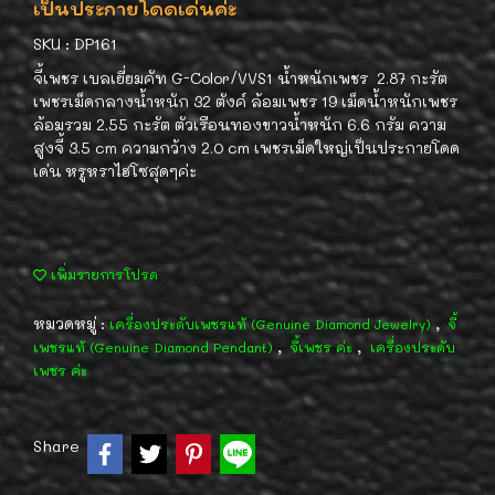
เป็นประกายโดดเด่นค่ะ
SKU : DP161
จี้เพชร เบลเยี่ยมคัท G-Color/VVS1 น้ำหนักเพชร 2.87 กะรัต
เพชรเม็ดกลางน้ำหนัก 32 ตังค์ ล้อมเพชร 19 เม็ดน้ำหนักเพชร
ล้อมรวม 2.55 กะรัต ตัวเรือนทองขาวน้ำหนัก 6.6 กรัม ความ
สูงจี้ 3.5 cm ความกว้าง 2.0 cm เพชรเม็ดใหญ่เป็นประกายโดด
เด่น หรูหราไฮโซสุดๆค่ะ
เพิ่มรายการโปรด
หมวดหมู่ :
,
เครื่องประดับเพชรแท้ (Genuine Diamond Jewelry)
จี้
,
,
เพชรแท้ (Genuine Diamond Pendant)
จี้เพชร ค่ะ
เครื่องประดับ
เพชร ค่ะ
Share