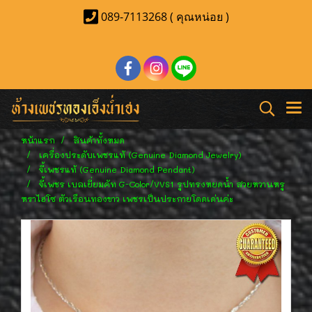
089-7113268 ( คุณหน่อย )
หน้าแรก
สินค้าทั้งหมด
เครื่องประดับเพชรแท้ (Genuine Diamond Jewelry)
จี้เพชรแท้ (Genuine Diamond Pendant)
จี้เพชร เบลเยี่ยมคัท G-Color/VVS1 รูปทรงหยดน้ำ สวยหวานหรู
หราไฮโซ ตัวเรือนทองขาว เพชรเป็นประกายโดดเด่นค่ะ