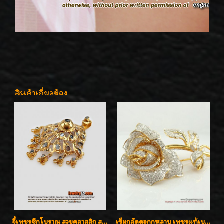
สินค้าเกี่ยวข้อง
จี้เพชรซีกโบราณ สวยคลาสสิก สภาพสมบูรณ์สุดๆค่ะ
เข็มกลัดดอกกุหลาบ เพชรแท้เบลเยี่ยมคัต งานปราณีตค่ะ