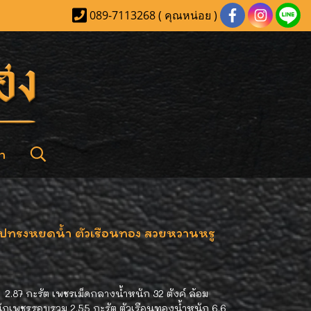
089-7113268 ( คุณหน่อย )
า
รูปทรงหยดน้ำ ตัวเรือนทอง สวยหวานหรู
 2.87 กะรัต เพชรเม็ดกลางน้ำหนัก 32 ตังค์ ล้อม
นักเพชรรอบรวม 2.55 กะรัต ตัวเรือนทองน้ำหนัก 6.6