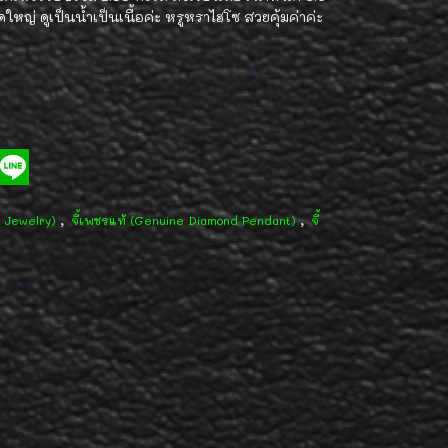
ดใหญ่ ดูเป็นน้ำเป็นเนื้อค่ะ หรูหราไฮโซ สวยคุ้มค่าค่ะ
,
,
d Jewelry)
จี้เพชรแท้ (Genuine Diamond Pendant)
จี้