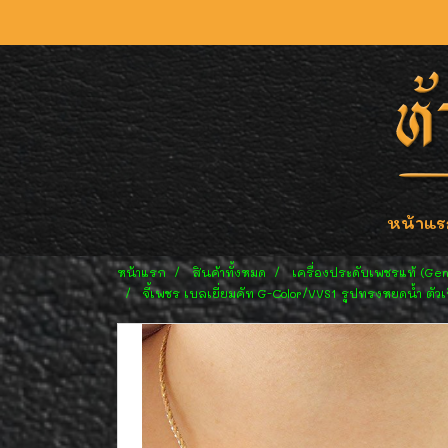
หน้าแร
หน้าแรก
สินค้าทั้งหมด
เครื่องประดับเพชรแท้ (Ge
จี้เพชร เบลเยี่ยมคัท G-Color/VVS1 รูปทรงหยดน้ำ ตั