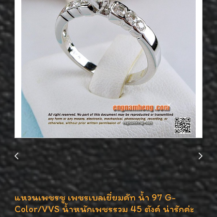
แหวนเพชรชู เพชรเบลเยี่ยมคัท น้ำ 97 G-
Color/VVS น้ำหนักเพชรรวม 45 ตังค์ น่ารักค่ะ