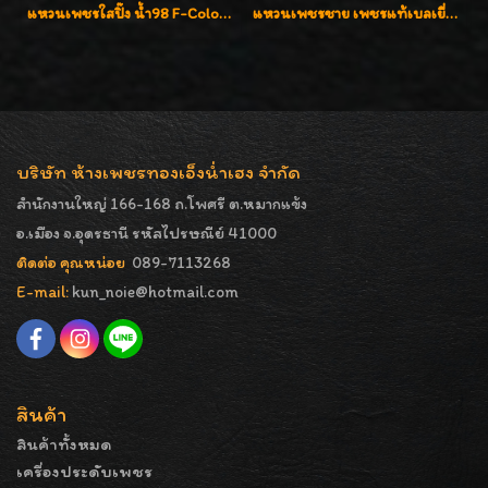
แหวนเพชรใสปิ๊ง น้ำ98 F-Color/VVS1 น้ำหนักเพชรรวม 2.56 กะรัต ใส่เต็มนิ้วเพชรเป็นน้ำเป็นเนื้อสวยมากๆค่ะ
แหวนเพชรชาย เพชรแท้เบลเยี่ยมคัท น้ำ100% D-Color/VVS 2.46 กะรัต
บริษัท ห้างเพชรทองเอ็งน่ำเฮง จำกัด
สำนักงานใหญ่ 166-168 ถ.โพศรี ต.หมากแข้ง
อ.เมือง จ.อุดรธานี รหัสไปรษณีย์ 41000
ติดต่อ คุณหน่อย
089-7113268
E-mail:
kun_noie@hotmail.com
สินค้า
สินค้าทั้งหมด
เครื่องประดับเพชร