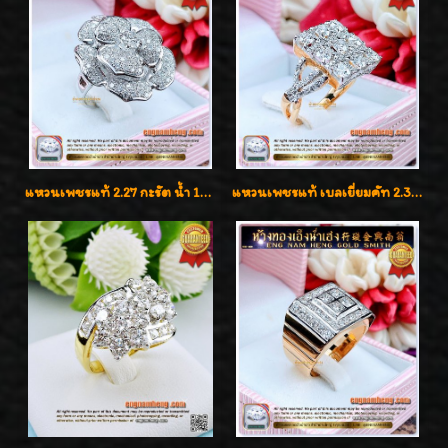
แหวนเพชรแท้ 2.27 กะรัต น้ำ 100% เบลเยี่ยมคัท ลวดลายดอกกุหลาบหรู
แหวนเพชรแท้ เบลเยี่ยมคัท 2.39 กะรัต น้ำ 98 F-Color/VVS ดีไซน์หน้ากว้างหรูเต็มนิ้ว