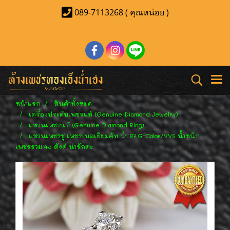
089-7113268 ( คุณหน่อย )
หน้าแรก
สินค้าทั้งหมด
เครื่องประดับเพชรแท้ (Genuine Diamond Jewelry)
แหวนเพชรแท้ (Genuine Diamond Ring)
แหวนเพชรชู เพชรเบลเยี่ยมคัท น้ำ 97 G-Color/VVS น้ำหนัก
เพชรรวม 45 ตังค์ น่ารักค่ะ